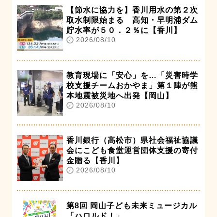
【節水に協力を】香川用水の第２次
取水制限始まる 高知・早明浦ダム
貯水率が５０．２％に【香川】
2026/08/10
教育現場に「安心」を…「災害時学
校支援チームおかやま」第１陣が熊
本地震被災地へ出発【岡山】
2026/08/10
香川銀行（高松市）県社会福祉協議
会にこども食堂運営団体支援の寄付
金贈る【香川】
2026/08/10
第8回 岡山子ども未来ミュージカル
「ハロルド！」