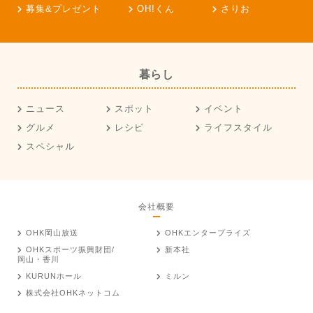
募集&プレゼント
OH!くん
さりお
暮らし
ニュース
スポット
イベント
グルメ
レシピ
ライフスタイル
スペシャル
会社概要
OHK岡山放送
OHKエンタープライズ
OHKスポーツ振興財団/
新本社
岡山・香川
KURUNホール
ミルン
株式会社OHKネットコム