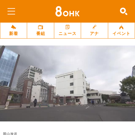
新着
番組
ニュース
アナ
イベント
岡山放送