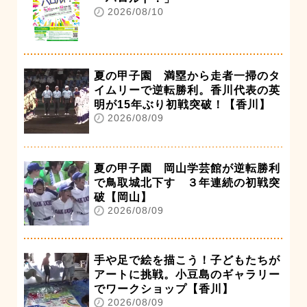
2026/08/10
夏の甲子園 満塁から走者一掃のタ
イムリーで逆転勝利。香川代表の英
明が15年ぶり初戦突破！【香川】
2026/08/09
夏の甲子園 岡山学芸館が逆転勝利
で鳥取城北下す ３年連続の初戦突
破【岡山】
2026/08/09
手や足で絵を描こう！子どもたちが
アートに挑戦。小豆島のギャラリー
でワークショップ【香川】
2026/08/09