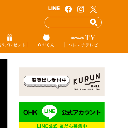
集&プレゼント
OH!くん
ハレマチテレビ