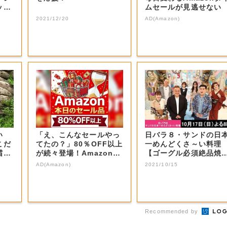
ット
ムセールが見逃せない
2021/12/20
AD(Amazon)
い
「え、こんなセールやっ
日バラ８・サンドの日
こだ
てたの？」80％OFF以上
一めんどくさ～い料理
霜が
が続々登場！Amazonの
【ゴーグル必須絶品焼
本気が...
肉屋＆究極の麻婆...
AD(Amazon)
2021/10/15
Recommended by