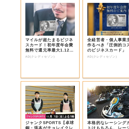
マイルが超たまるビジネ
全経営者・個人事業
スカード！初年度年会費
作るべき「圧倒的コ
無料で還元率最大1.12
のビジネスカード」
5%
AD(クレディセゾン)
AD(クレディセゾン)
ジャンクSPORTS【卓球
本格的なレーシング
銅・張本がチョレイクレ
トはもちろん、レー