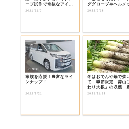
ープ試作で奇抜なアイデ
ググローブやヘルメ
ィア】 |...
もレンタルでき...
2021/11/5
2022/2/18
家族を応援！豊富なライ
冬はおでんや鍋で炊
ンナップ！
て…季節限定「蒜山
わり大根」の収穫 
降りることで甘み...
2022/3/21
2021/11/13