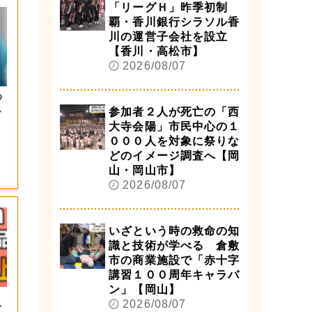
「リーグＨ」昨季初制
覇・香川銀行シラソル香
川の運営子会社を設立
【香川・高松市】
2026/08/07
め
ス
参加者２人が死亡の「西
大寺会陽」市民中心の１
０００人を対象に祭りな
どのイメージ調査へ【岡
山・岡山市】
2026/08/07
いざという時の救命の知
識と技術が学べる 倉敷
市の商業施設で「赤十字
講習１００周年キャラバ
ン」【岡山】
」
2026/08/07
イ