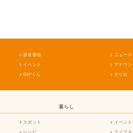
放送番組
ニュース
イベント
アナウン
OH!くん
さりお
暮らし
スポット
イベント
レシピ
ライフス