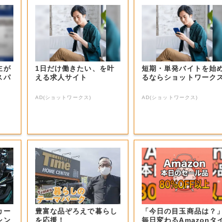
主が
1日だけ働きたい、を叶
短期・単発バイトを始
スパ
える求人サイト
るならショットワーク
AD(ショットワークス)
AD(ショットワークス)
カー
豊富な品ぞろえで暮らし
「今日の目玉商品は？
シン
を応援！
毎日変わるAmazonタ