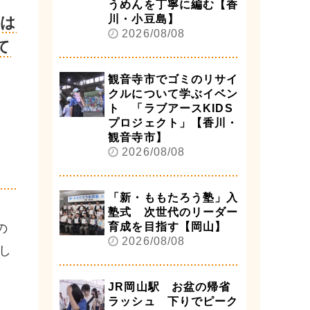
うめんを丁寧に編む【香
川・小豆島】
では
2026/08/08
て
観音寺市でゴミのリサイ
クルについて学ぶイベン
ト 「ラブアースKIDS
プロジェクト」【香川・
観音寺市】
2026/08/08
「新・ももたろう塾」入
塾式 次世代のリーダー
育成を目指す【岡山】
の
2026/08/08
し
JR岡山駅 お盆の帰省
ラッシュ 下りでピーク