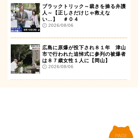
ブラックトリック～裁きを操る弁護
人～【正しさだけじゃ救えな
い…】 ＃０４
2026/08/06
広島に原爆が投下され８１年 津山
市で行われた追悼式に参列の被爆者
は８７歳女性１人に【岡山】
2026/08/06