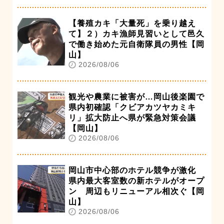
【養殖カキ「大量死」を乗り越え
て】２）カキ漁師見習いとして邑久
で働き始めた元自衛隊員の男性【岡
山】
2026/08/06
観光や農業に被害が…岡山後楽園で
県内初確認「クビアカツヤカミキ
リ」拡大防止へ県が緊急対策会議
【岡山】
2026/08/06
岡山市中心部のホテル競争が激化
県内最大客室数の新ホテルがオープ
ン 周辺もリニューアル相次ぐ【岡
山】
2026/08/06