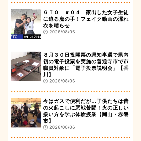
ＧＴＯ ＃０４ 家出した女子生徒
に迫る魔の手！フェイク動画の濡れ
衣を晴らせ
2026/08/06
８月３０日投開票の県知事選で県内
初の電子投票を実施の善通寺市で市
職員対象に「電子投票説明会」【香
川】
2026/08/06
今はガスで便利だが…子供たちは昔
の火起こしに悪戦苦闘！火の正しい
扱い方を学ぶ体験授業【岡山・赤磐
市】
2026/08/06