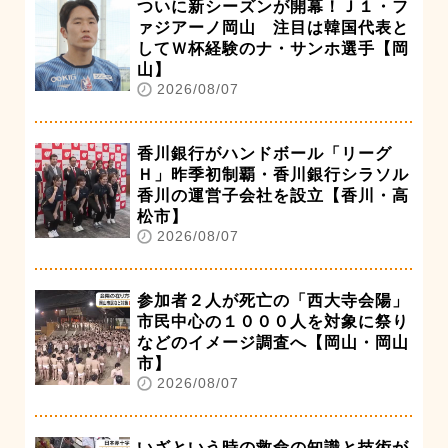
ついに新シーズンが開幕！Ｊ１・フ
ァジアーノ岡山 注目は韓国代表と
してＷ杯経験のナ・サンホ選手【岡
山】
2026/08/07
香川銀行がハンドボール「リーグ
Ｈ」昨季初制覇・香川銀行シラソル
香川の運営子会社を設立【香川・高
松市】
2026/08/07
参加者２人が死亡の「西大寺会陽」
市民中心の１０００人を対象に祭り
などのイメージ調査へ【岡山・岡山
市】
2026/08/07
いざという時の救命の知識と技術が