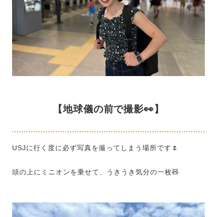
【地球儀の前で撮影👀】
USJ
に行く度に必ず写真を撮ってしまう場所です
🌷
頭の上にミニオンを乗せて、うきうき気分の一枚
🧸