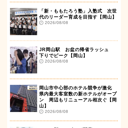
「新・ももたろう塾」入塾式 次世
代のリーダー育成を目指す【岡山】
2026/08/08
JR岡山駅 お盆の帰省ラッシュ
下りでピーク【岡山】
2026/08/08
岡山市中心部のホテル競争が激化
県内最大客室数の新ホテルがオープ
ン 周辺もリニューアル相次ぐ【岡
山】
2026/08/08