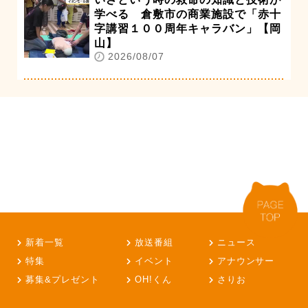
学べる 倉敷市の商業施設で「赤十
字講習１００周年キャラバン」【岡
山】
2026/08/07
新着一覧
放送番組
ニュース
特集
イベント
アナウンサー
募集&プレゼント
OH!くん
さりお