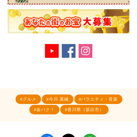
グルメ
今川 菜緒
バラエティ・音楽
金バク！
香川県（坂出市）