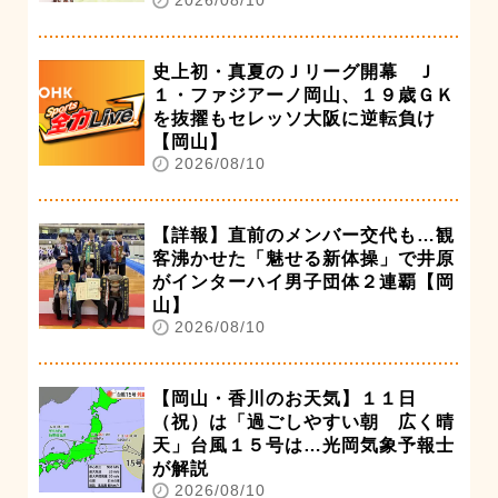
2026/08/10
史上初・真夏のＪリーグ開幕 Ｊ
１・ファジアーノ岡山、１９歳ＧＫ
を抜擢もセレッソ大阪に逆転負け
【岡山】
2026/08/10
【詳報】直前のメンバー交代も…観
客沸かせた「魅せる新体操」で井原
がインターハイ男子団体２連覇【岡
山】
2026/08/10
【岡山・香川のお天気】１１日
（祝）は「過ごしやすい朝 広く晴
天」台風１５号は…光岡気象予報士
が解説
2026/08/10