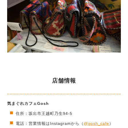
店舗情報
気まぐれカフェGosh
住所：坂出市王越町乃生94-5
電話：営業情報はInstagramから（
@gosh_cafe
）