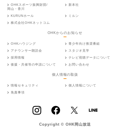
OHKスポーツ振興財団/
新本社
岡山・香川
KURUNホール
ミルン
株式会社OHKネットコム
OHKからのお知らせ
OHKハウジング
青少年向け推奨番組
アナウンサー朗読会
スタジオ見学
採用情報
テレビ視聴データについて
後援・共催等の申請について
お問い合わせ
個人情報の取扱
情報セキュリティ
個人情報について
免責事項
Copyright © OHK岡山放送