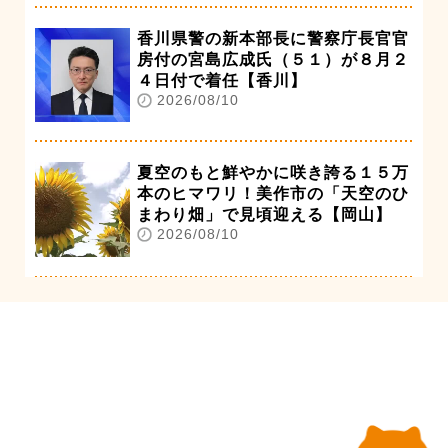
香川県警の新本部長に警察庁長官官
房付の宮島広成氏（５１）が８月２
４日付で着任【香川】
2026/08/10
夏空のもと鮮やかに咲き誇る１５万
本のヒマワリ！美作市の「天空のひ
まわり畑」で見頃迎える【岡山】
2026/08/10