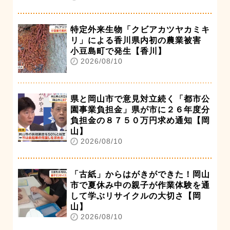
特定外来生物「クビアカツヤカミキ
リ」による香川県内初の農業被害
小豆島町で発生【香川】
2026/08/10
県と岡山市で意見対立続く「都市公
園事業負担金」県が市に２６年度分
負担金の８７５０万円求め通知【岡
山】
2026/08/10
「古紙」からはがきができた！岡山
市で夏休み中の親子が作業体験を通
して学ぶリサイクルの大切さ【岡
山】
2026/08/10