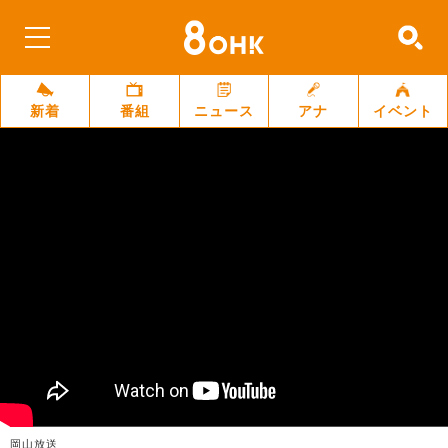
新着
番組
ニュース
アナ
イベント
岡山放送