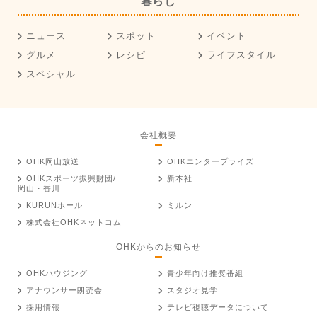
暮らし
ニュース
スポット
イベント
グルメ
レシピ
ライフスタイル
スペシャル
会社概要
OHK岡山放送
OHKエンタープライズ
OHKスポーツ振興財団/
新本社
岡山・香川
KURUNホール
ミルン
株式会社OHKネットコム
OHKからのお知らせ
OHKハウジング
青少年向け推奨番組
アナウンサー朗読会
スタジオ見学
採用情報
テレビ視聴データについて