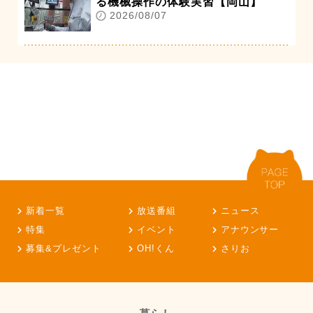
る機械操作の体験実習【岡山】
2026/08/07
新着一覧
放送番組
ニュース
特集
イベント
アナウンサー
募集&プレゼント
OH!くん
さりお