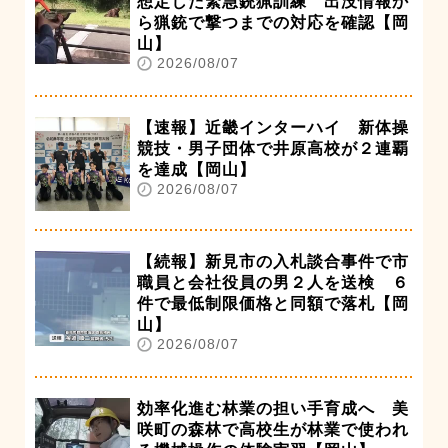
想定した緊急銃猟訓練 出没情報か
ら猟銃で撃つまでの対応を確認【岡
山】
2026/08/07
【速報】近畿インターハイ 新体操
競技・男子団体で井原高校が２連覇
を達成【岡山】
2026/08/07
【続報】新見市の入札談合事件で市
職員と会社役員の男２人を送検 ６
件で最低制限価格と同額で落札【岡
山】
2026/08/07
効率化進む林業の担い手育成へ 美
咲町の森林で高校生が林業で使われ