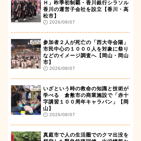
Ｈ」昨季初制覇・香川銀行シラソル
香川の運営子会社を設立【香川・高
松市】
2026/08/07
参加者２人が死亡の「西大寺会陽」
市民中心の１０００人を対象に祭り
などのイメージ調査へ【岡山・岡山
市】
2026/08/07
いざという時の救命の知識と技術が
学べる 倉敷市の商業施設で「赤十
字講習１００周年キャラバン」【岡
山】
2026/08/07
真庭市で人の生活圏でのクマ出没を