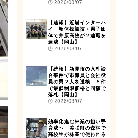
2026/08/07
【速報】近畿インターハ
イ 新体操競技・男子団
体で井原高校が２連覇を
達成【岡山】
2026/08/07
【続報】新見市の入札談
合事件で市職員と会社役
員の男２人を送検 ６件
で最低制限価格と同額で
落札【岡山】
2026/08/07
効率化進む林業の担い手
育成へ 美咲町の森林で
高校生が林業で使われる