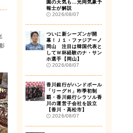
園の天気も…光岡気象予
報士が解説
2026/08/07
ついに新シーズンが開
光
幕！Ｊ１・ファジアーノ
影
岡山 注目は韓国代表と
してＷ杯経験のナ・サン
ホ選手【岡山】
2026/08/07
香川銀行がハンドボール
「リーグＨ」昨季初制
覇・香川銀行シラソル香
川の運営子会社を設立
【香川・高松市】
2026/08/07