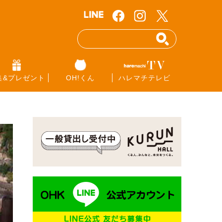
集&プレゼント
OH!くん
ハレマチテレビ