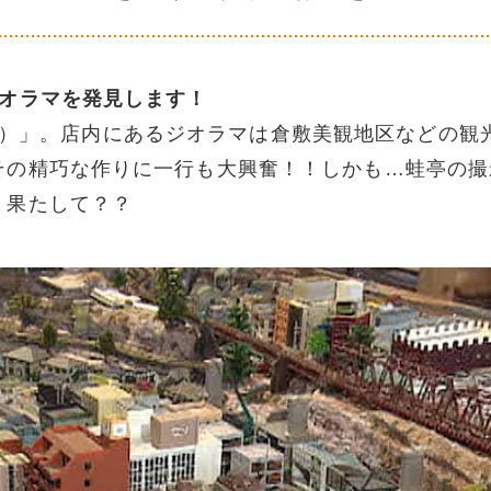
ジオラマを発見します！
ラワー）」。店内にあるジオラマは倉敷美観地区などの観
その精巧な作りに一行も大興奮！！しかも…蛙亭の撮
！果たして？？