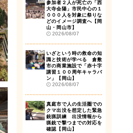
参加者２人が死亡の「西
大寺会陽」市民中心の１
０００人を対象に祭りな
どのイメージ調査へ【岡
山・岡山市】
2026/08/07
いざという時の救命の知
識と技術が学べる 倉敷
市の商業施設で「赤十字
講習１００周年キャラバ
ン」【岡山】
2026/08/07
真庭市で人の生活圏での
クマ出没を想定した緊急
銃猟訓練 出没情報から
猟銃で撃つまでの対応を
確認【岡山】