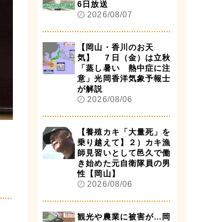
6日放送
2026/08/07
【岡山・香川のお天
気】 ７日（金）は立秋
「蒸し暑い 熱中症に注
意」光岡香洋気象予報士
が解説
2026/08/06
【養殖カキ「大量死」を
乗り越えて】２）カキ漁
師見習いとして邑久で働
き始めた元自衛隊員の男
性【岡山】
2026/08/06
観光や農業に被害が…岡