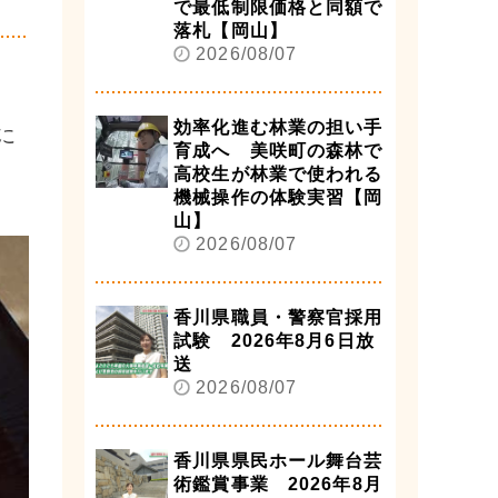
で最低制限価格と同額で
落札【岡山】
2026/08/07
効率化進む林業の担い手
に
育成へ 美咲町の森林で
高校生が林業で使われる
機械操作の体験実習【岡
山】
2026/08/07
香川県職員・警察官採用
試験 2026年8月6日放
送
2026/08/07
香川県県民ホール舞台芸
術鑑賞事業 2026年8月