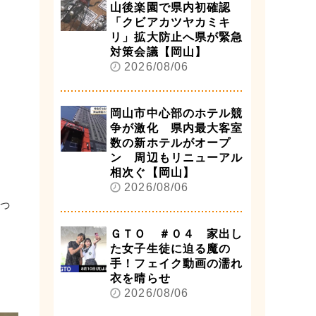
山後楽園で県内初確認
「クビアカツヤカミキ
リ」拡大防止へ県が緊急
対策会議【岡山】
2026/08/06
岡山市中心部のホテル競
争が激化 県内最大客室
数の新ホテルがオープ
ン 周辺もリニューアル
相次ぐ【岡山】
2026/08/06
っ
ＧＴＯ ＃０４ 家出し
た女子生徒に迫る魔の
手！フェイク動画の濡れ
衣を晴らせ
2026/08/06