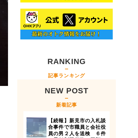
RANKING
記事ランキング
NEW POST
新着記事
【続報】新見市の入札談
合事件で市職員と会社役
員の男２人を送検 ６件