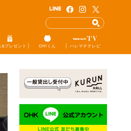
集&プレゼント
OH!くん
ハレマチテレビ