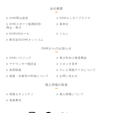
会社概要
OHK岡山放送
OHKエンタープライズ
OHKスポーツ振興財団/
新本社
岡山・香川
KURUNホール
ミルン
株式会社OHKネットコム
OHKからのお知らせ
OHKハウジング
青少年向け推奨番組
アナウンサー朗読会
スタジオ見学
採用情報
テレビ視聴データについて
後援・共催等の申請について
お問い合わせ
個人情報の取扱
情報セキュリティ
個人情報について
免責事項