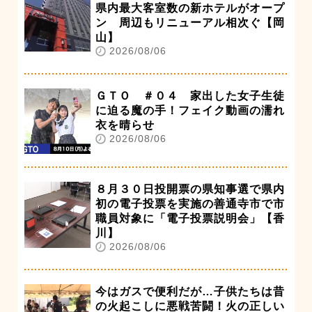
県内最大客室数の新ホテルがオープ
ン 周辺もリニューアル相次ぐ【岡
山】
2026/08/06
ＧＴＯ ＃０４ 家出した女子生徒
に迫る魔の手！フェイク動画の濡れ
衣を晴らせ
2026/08/06
８月３０日投開票の県知事選で県内
初の電子投票を実施の善通寺市で市
職員対象に「電子投票説明会」【香
川】
2026/08/06
今はガスで便利だが…子供たちは昔
の火起こしに悪戦苦闘！火の正しい