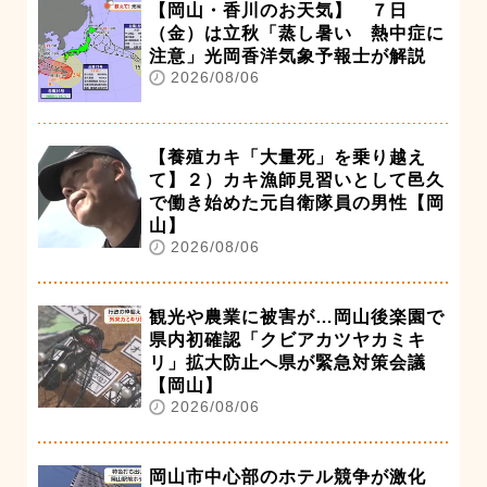
【岡山・香川のお天気】 ７日
（金）は立秋「蒸し暑い 熱中症に
注意」光岡香洋気象予報士が解説
2026/08/06
【養殖カキ「大量死」を乗り越え
て】２）カキ漁師見習いとして邑久
で働き始めた元自衛隊員の男性【岡
山】
2026/08/06
観光や農業に被害が…岡山後楽園で
県内初確認「クビアカツヤカミキ
リ」拡大防止へ県が緊急対策会議
【岡山】
2026/08/06
岡山市中心部のホテル競争が激化