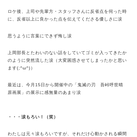
ロケ後、上司や先輩方・スタッフさんに反省点を伺った時
に、反省以上に良かった点を伝えてくださる優しさに涙
思うように言葉にできず悔し涙
上岡部長とたわいのない話をしていてゴミが入ってきたか
のように突然流した涙（大変困惑させてしまったかと思い
ます
(;^
ω
^)
）
最近は、今月
15
日から開催中の「鬼滅の刃 吾峠呼世晴
原画展」の展示に感無量のあまり涙
・・・涙もろい！（笑）
わたしは元々涙もろいですが、それだけ心動かされる瞬間