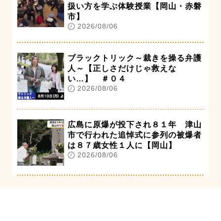
扱い方を学ぶ体験授業【岡山・赤磐
市】
2026/08/06
ブラックトリック～裁きを操る弁護
人～【正しさだけじゃ救えな
い…】 ＃０４
2026/08/06
広島に原爆が投下され８１年 津山
市で行われた追悼式に参列の被爆者
は８７歳女性１人に【岡山】
2026/08/06