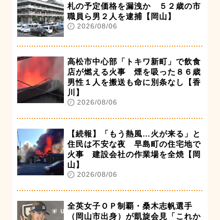
札の予定価格を漏洩か ５２歳の市
職員ら男２人を逮捕【岡山】
2026/08/06
高松市中心部「トキワ新町」で飲食
店が燃える火事 煙を吸った８６歳
男性１人を搬送も命に別条なし【香
川】
2026/08/06
【続報】「もう熱風…火が来る」と
住民は不安な夜 早島町の住宅地で
火事 建設会社の作業場を全焼【岡
山】
2026/08/06
全英女子ＯＰ制覇・桑木志帆選手
（岡山市出身）が凱旋会見「これか