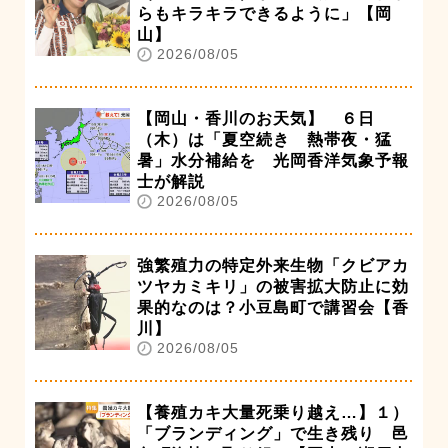
らもキラキラできるように」【岡
山】
2026/08/05
【岡山・香川のお天気】 ６日
（木）は「夏空続き 熱帯夜・猛
暑」水分補給を 光岡香洋気象予報
士が解説
2026/08/05
強繁殖力の特定外来生物「クビアカ
ツヤカミキリ」の被害拡大防止に効
果的なのは？小豆島町で講習会【香
川】
2026/08/05
【養殖カキ大量死乗り越え…】１）
「ブランディング」で生き残り 邑