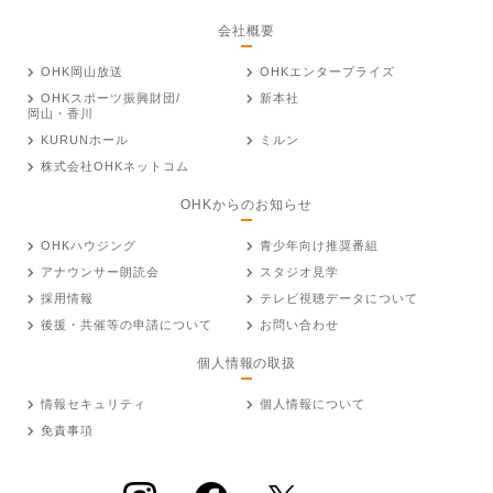
会社概要
OHK岡山放送
OHKエンタープライズ
OHKスポーツ振興財団/
新本社
岡山・香川
KURUNホール
ミルン
株式会社OHKネットコム
OHKからのお知らせ
OHKハウジング
青少年向け推奨番組
アナウンサー朗読会
スタジオ見学
採用情報
テレビ視聴データについて
後援・共催等の申請について
お問い合わせ
個人情報の取扱
情報セキュリティ
個人情報について
免責事項