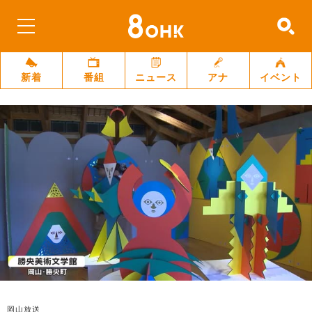
新着
番組
ニュース
アナ
イベント
岡山放送