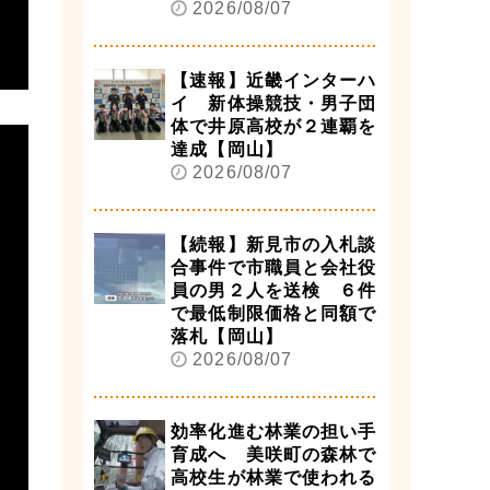
2026/08/07
【速報】近畿インターハ
イ 新体操競技・男子団
体で井原高校が２連覇を
達成【岡山】
2026/08/07
【続報】新見市の入札談
合事件で市職員と会社役
員の男２人を送検 ６件
で最低制限価格と同額で
落札【岡山】
2026/08/07
効率化進む林業の担い手
育成へ 美咲町の森林で
高校生が林業で使われる