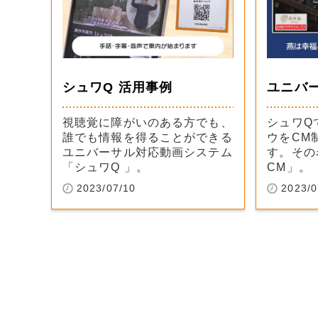
シュワQ 活用事例
ユニバー
視聴覚に障がいのある方でも、
シュワQ
誰でも情報を得ることができる
ウをCM
ユニバーサル対応動画システム
す。その
「シュワQ 」。
CM」。
2023/07/10
2023/0