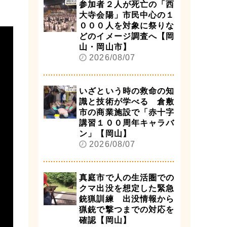
参加者２人が死亡の「西
大寺会陽」市民中心の１
０００人を対象に祭りな
どのイメージ調査へ【岡
山・岡山市】
2026/08/07
いざという時の救命の知
識と技術が学べる 倉敷
市の商業施設で「赤十字
講習１００周年キャラバ
ン」【岡山】
2026/08/07
真庭市で人の生活圏での
クマ出没を想定した緊急
銃猟訓練 出没情報から
猟銃で撃つまでの対応を
確認【岡山】