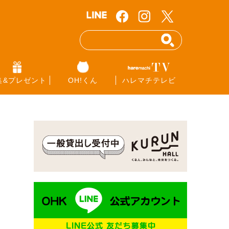
集&プレゼント
OH!くん
ハレマチテレビ