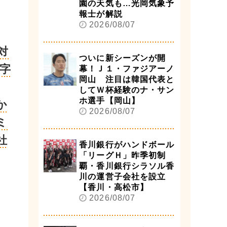
園の天気も…光岡気象予
報士が解説
2026/08/07
対
ついに新シーズンが開
字
幕！Ｊ１・ファジアーノ
岡山 注目は韓国代表と
してＷ杯経験のナ・サン
ホ選手【岡山】
か
2026/08/07
ミ
社
香川銀行がハンドボール
「リーグＨ」昨季初制
覇・香川銀行シラソル香
川の運営子会社を設立
【香川・高松市】
2026/08/07