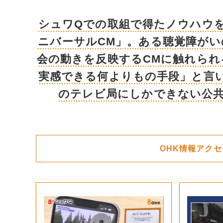
シュワQでの取組で得たノウハウ
ニバーサルCM」。ある聴覚障が
会の動きを反映するCMに触れら
実感できる何よりもの手段」と言
のテレビ局にしかできない公
OHK情報アク