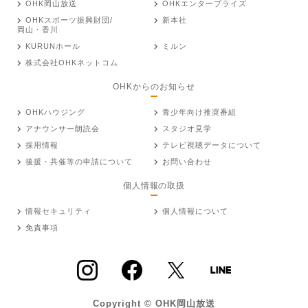
OHK岡山放送
OHKエンタープライズ
OHKスポーツ振興財団/
新本社
岡山・香川
KURUNホール
ミルン
株式会社OHKネットコム
OHKからのお知らせ
OHKハウジング
青少年向け推奨番組
アナウンサー朗読会
スタジオ見学
採用情報
テレビ視聴データについて
後援・共催等の申請について
お問い合わせ
個人情報の取扱
情報セキュリティ
個人情報について
免責事項
Copyright © OHK岡山放送