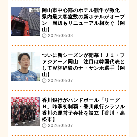
岡山市中心部のホテル競争が激化
県内最大客室数の新ホテルがオープ
ン 周辺もリニューアル相次ぐ【岡
山】
2026/08/08
ついに新シーズンが開幕！Ｊ１・フ
ァジアーノ岡山 注目は韓国代表と
してＷ杯経験のナ・サンホ選手【岡
山】
2026/08/07
香川銀行がハンドボール「リーグ
Ｈ」昨季初制覇・香川銀行シラソル
香川の運営子会社を設立【香川・高
松市】
2026/08/07