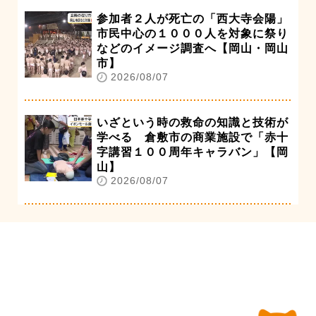
参加者２人が死亡の「西大寺会陽」
市民中心の１０００人を対象に祭り
などのイメージ調査へ【岡山・岡山
市】
2026/08/07
いざという時の救命の知識と技術が
学べる 倉敷市の商業施設で「赤十
字講習１００周年キャラバン」【岡
山】
2026/08/07