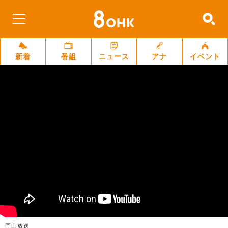
新着
番組
ニュース
アナ
イベント
岡山放送