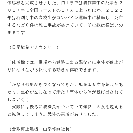
体感機を完成させました。岡山県では農作業中の死者が２
０１７年に全国ワーストの１７人に上ったほか、２０２２
年は稲刈り中の高校生がコンバイン運転中に横転し、死亡
するなど８件の死亡事故が起きていて、その数は横ばいの
ままです。
（長尾龍希アナウンサー）
「体感機では、圃場から道路に出る際などに車体が前上が
りになりながら転倒する動きが体験できます」
「かなり傾斜がきつくなってきた。現在１５度を超えたあ
たり。重心が左になって来た！車体から体が投げ出されて
しまいそう」
「実際には後ろに農機具がついていて傾斜１５度を超える
と転倒してしまう。恐怖の実感がありました」
（倉敷河上農機 山部修嗣社長）