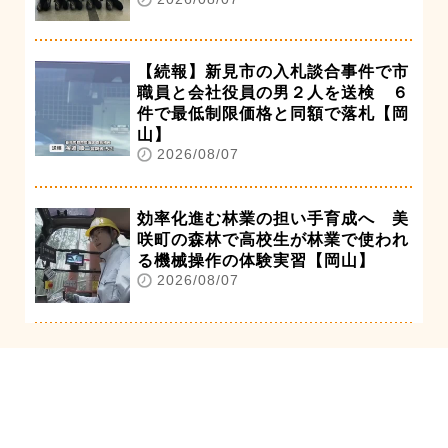
【続報】新見市の入札談合事件で市
職員と会社役員の男２人を送検 ６
件で最低制限価格と同額で落札【岡
山】
2026/08/07
効率化進む林業の担い手育成へ 美
咲町の森林で高校生が林業で使われ
る機械操作の体験実習【岡山】
2026/08/07