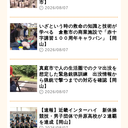
市】
2026/08/07
いざという時の救命の知識と技術が
学べる 倉敷市の商業施設で「赤十
字講習１００周年キャラバン」【岡
山】
2026/08/07
真庭市で人の生活圏でのクマ出没を
想定した緊急銃猟訓練 出没情報か
ら猟銃で撃つまでの対応を確認【岡
山】
2026/08/07
【速報】近畿インターハイ 新体操
競技・男子団体で井原高校が２連覇
を達成【岡山】
2026/08/07