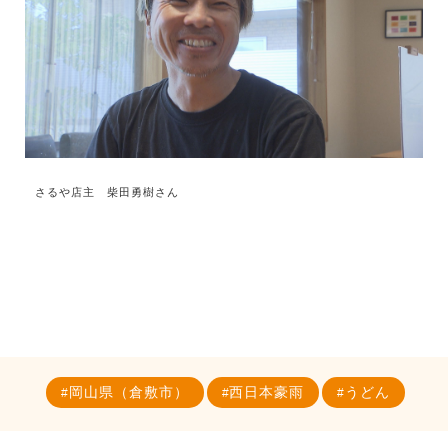
さるや店主 柴田勇樹さん
岡山県（倉敷市）
西日本豪雨
うどん