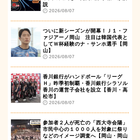
説
2026/08/07
ついに新シーズンが開幕！Ｊ１・フ
ァジアーノ岡山 注目は韓国代表と
してＷ杯経験のナ・サンホ選手【岡
山】
2026/08/07
香川銀行がハンドボール「リーグ
Ｈ」昨季初制覇・香川銀行シラソル
香川の運営子会社を設立【香川・高
松市】
2026/08/07
参加者２人が死亡の「西大寺会陽」
市民中心の１０００人を対象に祭り
などのイメージ調査へ【岡山・岡山