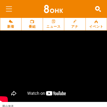
新着
番組
ニュース
アナ
イベント
岡山放送