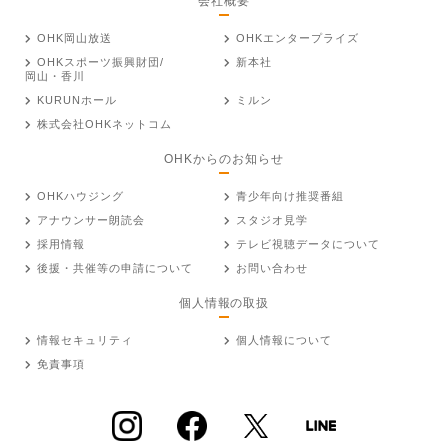
会社概要
OHK岡山放送
OHKエンタープライズ
OHKスポーツ振興財団/
新本社
岡山・香川
KURUNホール
ミルン
株式会社OHKネットコム
OHKからのお知らせ
OHKハウジング
青少年向け推奨番組
アナウンサー朗読会
スタジオ見学
採用情報
テレビ視聴データについて
後援・共催等の申請について
お問い合わせ
個人情報の取扱
情報セキュリティ
個人情報について
免責事項