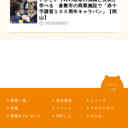
学べる 倉敷市の商業施設で「赤十
字講習１００周年キャラバン」【岡
山】
2026/08/07
新着一覧
放送番組
ニュース
特集
イベント
アナウンサー
募集&プレゼント
OH!くん
さりお