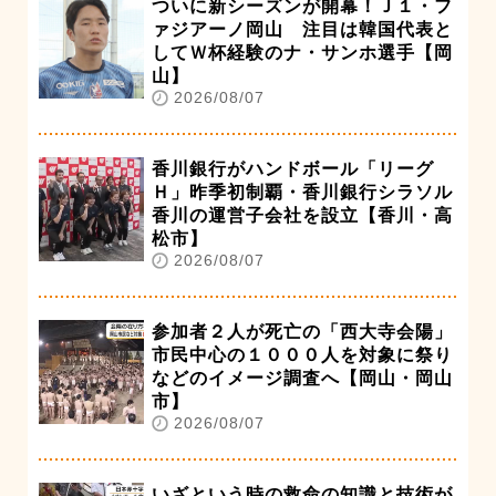
ついに新シーズンが開幕！Ｊ１・フ
ァジアーノ岡山 注目は韓国代表と
してＷ杯経験のナ・サンホ選手【岡
山】
2026/08/07
香川銀行がハンドボール「リーグ
Ｈ」昨季初制覇・香川銀行シラソル
香川の運営子会社を設立【香川・高
松市】
2026/08/07
参加者２人が死亡の「西大寺会陽」
市民中心の１０００人を対象に祭り
などのイメージ調査へ【岡山・岡山
市】
2026/08/07
いざという時の救命の知識と技術が