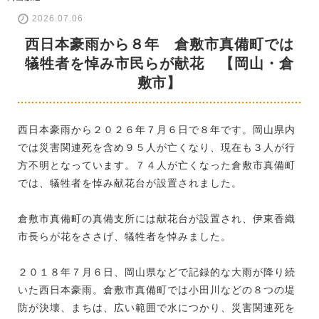
2026.07.06
西日本豪雨から８年 倉敷市真備町では
犠牲者を悼み市民らが献花 【岡山・倉
敷市】
西日本豪雨から２０２６年７月６日で８年です。岡山県内
では災害関連死を含め９５人が亡くなり、現在も３人が行
方不明となっています。７４人が亡くなった倉敷市真備町
では、犠牲者を悼み献花台が設置されました。
倉敷市真備町の真備支所には献花台が設置され、伊東香織
市長らが花をささげ、犠牲者を悼みました。
２０１８年７月６日、岡山県などで記録的な大雨が降り続
いた西日本豪雨。倉敷市真備町では小田川などの８つの堤
防が決壊、まちは、広い範囲で水につかり、災害関連死を