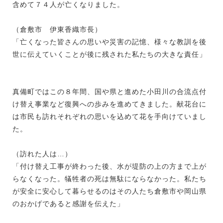
含めて７４人が亡くなりました。
（倉敷市 伊東香織市長）
「亡くなった皆さんの思いや災害の記憶、様々な教訓を後
世に伝えていくことが後に残された私たちの大きな責任」
真備町ではこの８年間、国や県と進めた小田川の合流点付
け替え事業など復興への歩みを進めてきました。献花台に
は市民も訪れそれぞれの思いを込めて花を手向けていまし
た。
（訪れた人は…）
「付け替え工事が終わった後、水が堤防の上の方まで上が
らなくなった。犠牲者の死は無駄にならなかった。私たち
が安全に安心して暮らせるのはその人たち倉敷市や岡山県
のおかげであると感謝を伝えた」