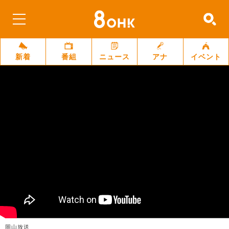
新着
番組
ニュース
アナ
イベント
岡山放送