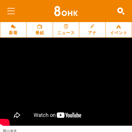
新着
番組
ニュース
アナ
イベント
岡山放送