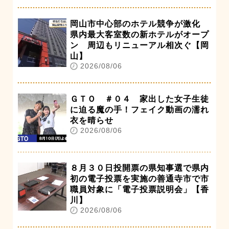
岡山市中心部のホテル競争が激化
県内最大客室数の新ホテルがオープ
ン 周辺もリニューアル相次ぐ【岡
山】
2026/08/06
ＧＴＯ ＃０４ 家出した女子生徒
に迫る魔の手！フェイク動画の濡れ
衣を晴らせ
2026/08/06
８月３０日投開票の県知事選で県内
初の電子投票を実施の善通寺市で市
職員対象に「電子投票説明会」【香
川】
2026/08/06