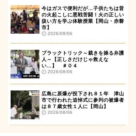
今はガスで便利だが…子供たちは昔
の火起こしに悪戦苦闘！火の正しい
扱い方を学ぶ体験授業【岡山・赤磐
市】
2026/08/06
ブラックトリック～裁きを操る弁護
人～【正しさだけじゃ救えな
い…】 ＃０４
2026/08/06
広島に原爆が投下され８１年 津山
市で行われた追悼式に参列の被爆者
は８７歳女性１人に【岡山】
2026/08/06