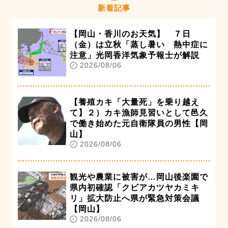
新着記事
【岡山・香川のお天気】 ７日
（金）は立秋「蒸し暑い 熱中症に
注意」光岡香洋気象予報士が解説
2026/08/06
【養殖カキ「大量死」を乗り越え
て】２）カキ漁師見習いとして邑久
で働き始めた元自衛隊員の男性【岡
山】
2026/08/06
観光や農業に被害が…岡山後楽園で
県内初確認「クビアカツヤカミキ
リ」拡大防止へ県が緊急対策会議
【岡山】
2026/08/06