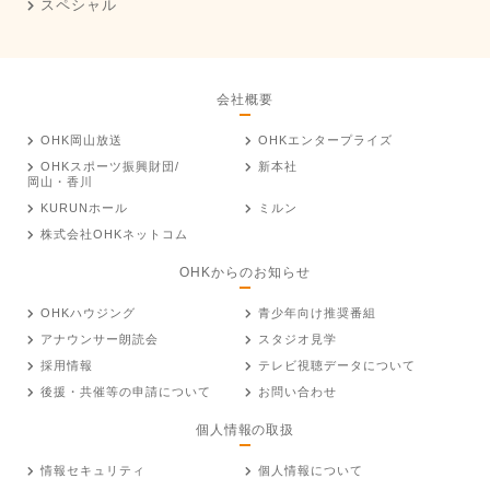
スペシャル
会社概要
OHK岡山放送
OHKエンタープライズ
OHKスポーツ振興財団/
新本社
岡山・香川
KURUNホール
ミルン
株式会社OHKネットコム
OHKからのお知らせ
OHKハウジング
青少年向け推奨番組
アナウンサー朗読会
スタジオ見学
採用情報
テレビ視聴データについて
後援・共催等の申請について
お問い合わせ
個人情報の取扱
情報セキュリティ
個人情報について