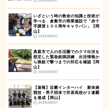
2026/08/07
いざという時の救命の知識と技術が
学べる 倉敷市の商業施設で「赤十
字講習１００周年キャラバン」【岡
山】
2026/08/07
真庭市で人の生活圏でのクマ出没を
想定した緊急銃猟訓練 出没情報か
ら猟銃で撃つまでの対応を確認【岡
山】
2026/08/07
【速報】近畿インターハイ 新体操
競技・男子団体で井原高校が２連覇
を達成【岡山】
2026/08/07