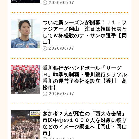
2026/08/07
ついに新シーズンが開幕！Ｊ１・フ
ァジアーノ岡山 注目は韓国代表と
してＷ杯経験のナ・サンホ選手【岡
山】
2026/08/07
香川銀行がハンドボール「リーグ
Ｈ」昨季初制覇・香川銀行シラソル
香川の運営子会社を設立【香川・高
松市】
2026/08/07
参加者２人が死亡の「西大寺会陽」
市民中心の１０００人を対象に祭り
などのイメージ調査へ【岡山・岡山
市】