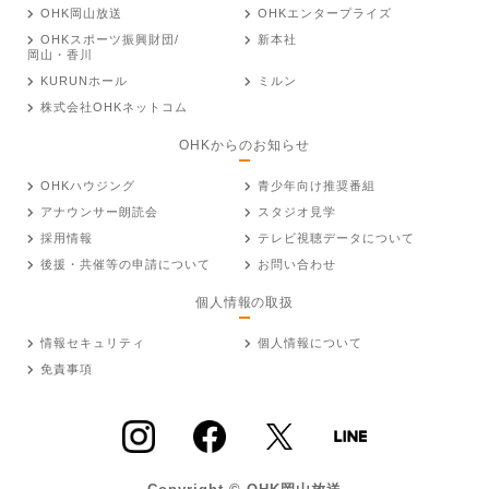
OHK岡山放送
OHKエンタープライズ
OHKスポーツ振興財団/
新本社
岡山・香川
KURUNホール
ミルン
株式会社OHKネットコム
OHKからのお知らせ
OHKハウジング
青少年向け推奨番組
アナウンサー朗読会
スタジオ見学
採用情報
テレビ視聴データについて
後援・共催等の申請について
お問い合わせ
個人情報の取扱
情報セキュリティ
個人情報について
免責事項