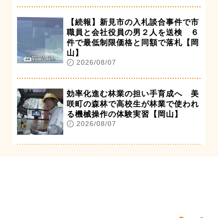
【続報】新見市の入札談合事件で市
職員と会社役員の男２人を送検 ６
件で最低制限価格と同額で落札【岡
山】
2026/08/07
効率化進む林業の担い手育成へ 美
咲町の森林で高校生が林業で使われ
る機械操作の体験実習【岡山】
2026/08/07