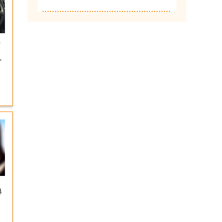
ま
呼
得