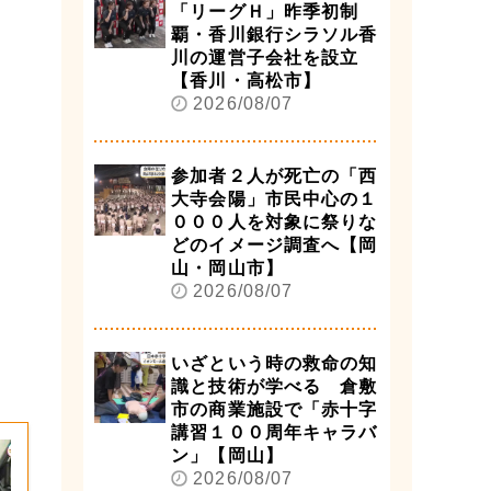
「リーグＨ」昨季初制
覇・香川銀行シラソル香
川の運営子会社を設立
【香川・高松市】
2026/08/07
参加者２人が死亡の「西
大寺会陽」市民中心の１
０００人を対象に祭りな
どのイメージ調査へ【岡
山・岡山市】
2026/08/07
いざという時の救命の知
識と技術が学べる 倉敷
市の商業施設で「赤十字
講習１００周年キャラバ
ン」【岡山】
2026/08/07