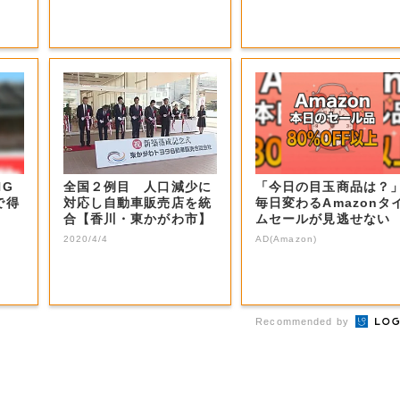
NG
全国２例目 人口減少に
「今日の目玉商品は？
で得
対応し自動車販売店を統
毎日変わるAmazonタ
合【香川・東かがわ市】
ムセールが見逃せない
2020/4/4
AD(Amazon)
Recommended by