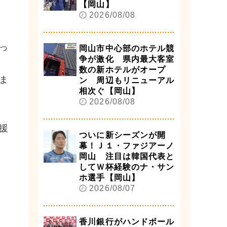
【岡山】
2026/08/08
っ
岡山市中心部のホテル競
争が激化 県内最大客室
数の新ホテルがオープ
ま
ン 周辺もリニューアル
相次ぐ【岡山】
2026/08/08
援
ついに新シーズンが開
幕！Ｊ１・ファジアーノ
岡山 注目は韓国代表と
してＷ杯経験のナ・サン
ホ選手【岡山】
2026/08/07
香川銀行がハンドボール