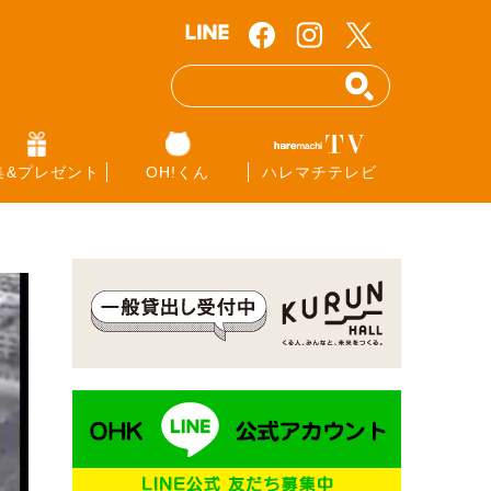
集&プレゼント
OH!くん
ハレマチテレビ