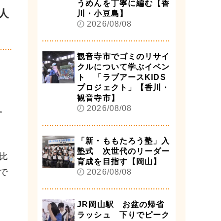
うめんを丁寧に編む【香
人
川・小豆島】
2026/08/08
観音寺市でゴミのリサイ
クルについて学ぶイベン
ト 「ラブアースKIDS
プロジェクト」【香川・
観音寺市】
。
2026/08/08
「新・ももたろう塾」入
塾式 次世代のリーダー
比
育成を目指す【岡山】
で
2026/08/08
JR岡山駅 お盆の帰省
ラッシュ 下りでピーク