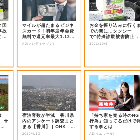
全国
マイルが超たまるビジネ
お金を振り込みに行く
事故
スカード！初年度年会費
での間に…タクシー
なさ
無料で還元率最大1.12
で“特殊詐欺被害防止”
5%
びかけ【香川・東...
AD(クレディセゾン)
2021/10/8
は
宿泊客数が半減 香川県
「持ち家を売る時のNG
サ
内のアンケート調査まと
行為」知ってるだけで
1月1
まる【香川】 | OHK 岡
する事とは
山放送
2020/4/13
AD(イエウール)