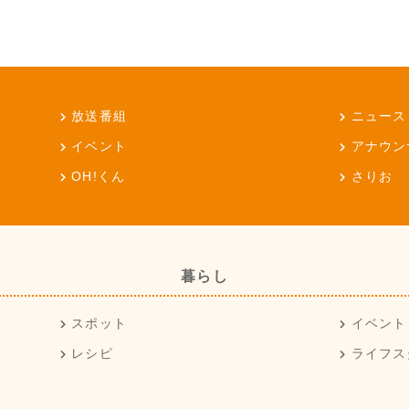
放送番組
ニュース
イベント
アナウン
OH!くん
さりお
暮らし
スポット
イベント
レシピ
ライフス