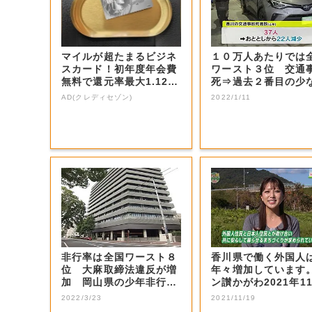
マイルが超たまるビジネ
１０万人あたりでは
スカード！初年度年会費
ワースト３位 交通
無料で還元率最大1.12
死⇒過去２番目の少
5%
まで減少も… ...
AD(クレディセゾン)
2022/1/11
非行率は全国ワースト８
香川県で働く外国人
位 大麻取締法違反が増
年々増加しています。 
加 岡山県の少年非行
ン讃かがわ2021年1
【岡山】
8日放...
2022/3/23
2021/11/19