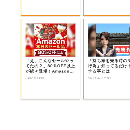
「え、こんなセールやっ
「持ち家を売る時の
てたの？」80％OFF以上
行為」知ってるだけ
が続々登場！Amazonの
する事とは
本気が...
AD(Amazon)
AD(イエウール)