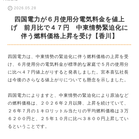
2026.05.28
四国電力が６月使用分電気料金を値上
げ 前月比で４７円 中東情勢緊迫化に
伴う燃料価格上昇を受け【香川】
四国電力は、中東情勢の緊迫化に伴う燃料価格の上昇を受
け、６月使用分の電気料金が標準的な家庭で５月の使用分
に比べ４７円値上がりすると発表しました。宮本喜弘社長
は今後のさらなる値上がりについても懸念を示しました。
四国電力によりますと、中東情勢の緊迫化により原油など
の燃料価格は、２０２６年２月以降、上昇を続けていて、
２６年７月の１キロリットル当たりの平均燃料価格は３万
６２００円と、２５年１０月に比べ３８００円上昇してい
るということです。