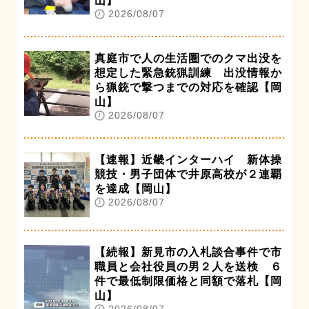
山】
2026/08/07
真庭市で人の生活圏でのクマ出没を
想定した緊急銃猟訓練 出没情報か
ら猟銃で撃つまでの対応を確認【岡
山】
2026/08/07
【速報】近畿インターハイ 新体操
競技・男子団体で井原高校が２連覇
を達成【岡山】
2026/08/07
【続報】新見市の入札談合事件で市
職員と会社役員の男２人を送検 ６
件で最低制限価格と同額で落札【岡
山】