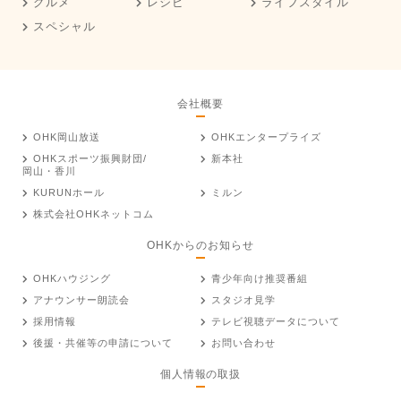
グルメ
レシピ
ライフスタイル
スペシャル
会社概要
OHK岡山放送
OHKエンタープライズ
OHKスポーツ振興財団/
新本社
岡山・香川
KURUNホール
ミルン
株式会社OHKネットコム
OHKからのお知らせ
OHKハウジング
青少年向け推奨番組
アナウンサー朗読会
スタジオ見学
採用情報
テレビ視聴データについて
後援・共催等の申請について
お問い合わせ
個人情報の取扱