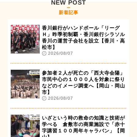
NEW POST
新着記事
香川銀行がハンドボール「リーグ
Ｈ」昨季初制覇・香川銀行シラソル
香川の運営子会社を設立【香川・高
松市】
2026/08/07
参加者２人が死亡の「西大寺会陽」
市民中心の１０００人を対象に祭り
などのイメージ調査へ【岡山・岡山
市】
2026/08/07
いざという時の救命の知識と技術が
学べる 倉敷市の商業施設で「赤十
字講習１００周年キャラバン」【岡