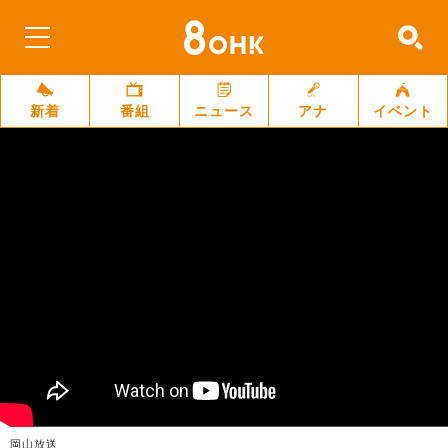
新着
番組
ニュース
アナ
イベント
岡山放送