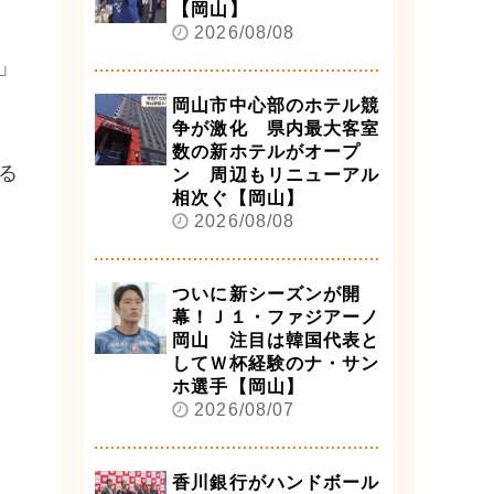
【岡山】
2026/08/08
」
岡山市中心部のホテル競
争が激化 県内最大客室
数の新ホテルがオープ
る
ン 周辺もリニューアル
相次ぐ【岡山】
2026/08/08
ついに新シーズンが開
幕！Ｊ１・ファジアーノ
岡山 注目は韓国代表と
してＷ杯経験のナ・サン
ホ選手【岡山】
2026/08/07
香川銀行がハンドボール