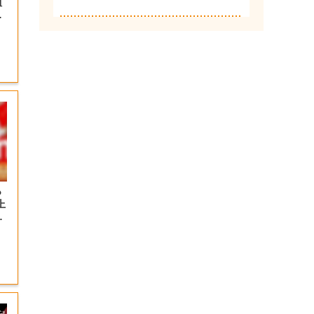
植
岡
っ
上
の