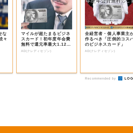
せな
マイルが超たまるビジネ
全経営者・個人事業主
続々
スカード！初年度年会費
作るべき「圧倒的コス
無料で還元率最大1.12
のビジネスカード」
5%
AD(クレディセゾン)
AD(クレディセゾン)
Recommended by