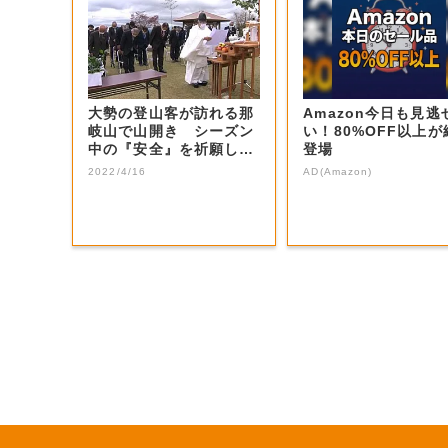
大勢の登山客が訪れる那
Amazon今日も見逃
岐山で山開き シーズン
い！80%OFF以上が
中の『安全』を祈願し
登場
「登り初めの儀」...
2022/4/16
AD(Amazon)