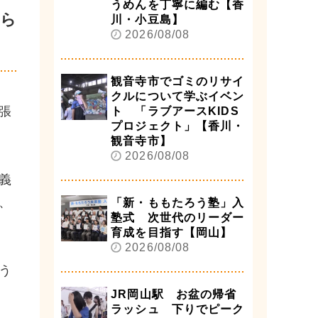
うめんを丁寧に編む【香
から
川・小豆島】
2026/08/08
観音寺市でゴミのリサイ
クルについて学ぶイベン
張
ト 「ラブアースKIDS
プロジェクト」【香川・
観音寺市】
2026/08/08
義
、
「新・ももたろう塾」入
塾式 次世代のリーダー
育成を目指す【岡山】
2026/08/08
う
JR岡山駅 お盆の帰省
ラッシュ 下りでピーク