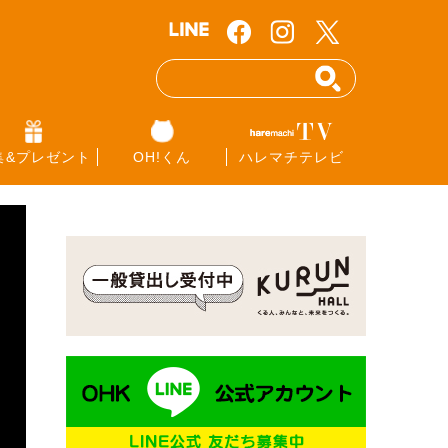
集&プレゼント
OH!くん
ハレマチテレビ