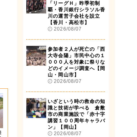
「リーグＨ」昨季初制
覇・香川銀行シラソル香
川の運営子会社を設立
【香川・高松市】
2026/08/07
参加者２人が死亡の「西
大寺会陽」市民中心の１
０００人を対象に祭りな
どのイメージ調査へ【岡
山・岡山市】
2026/08/07
いざという時の救命の知
識と技術が学べる 倉敷
市の商業施設で「赤十字
講習１００周年キャラバ
ン」【岡山】
続
2026/08/07