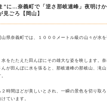
ま”に…奈義町で「逆さ那岐連峰」夜明け
が見ごろ【岡山】
岡山県奈義町では、１０００メートル級の山々が水を
。水をたたえた田んぼにその雄大な姿を映します。奈
さんが田んぼに水を張ると、那岐連峰の那岐山、滝山
す。
ら２時間ほどが美しいとされ、一瞬の景色を切り取ろ
向けています。