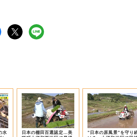
の水
日本の棚田百選認定…美
”日本の原風景”を守り