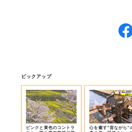
ピックアップ
ピンクと黄色のコントラ
心を癒す”昔ながら”