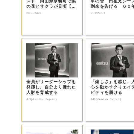
スト 岡山県奈義町で菜
車の音 田植えシー
の花とサクラが見頃【岡
到来を告げる ６０
山・奈義町】
上続く水張り...
2020/4/9
2022/6/1
全員がリーダーシップを
「楽しさ」を感じ、
発揮し、自分より優れた
心を動かすクリエイ
人財を育成する
ビティを届ける
AD(dentsu Japan)
AD(dentsu Japan)