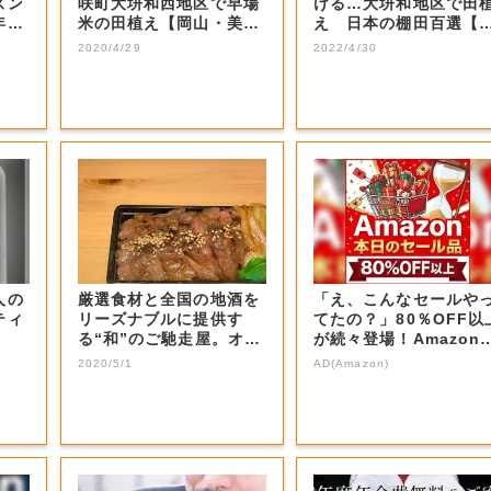
ズン
咲町大垪和西地区で早場
ける…大垪和地区で田
年以
米の田植え【岡山・美咲
え 日本の棚田百選【
町】
山・美咲町】
2020/4/29
2022/4/30
人の
厳選食材と全国の地酒を
「え、こんなセールや
ティ
リーズナブルに提供す
てたの？」80％OFF以
る“和”のご馳走屋。オス
が続々登場！Amazon
スメは黒毛和牛...
本気が...
2020/5/1
AD(Amazon)