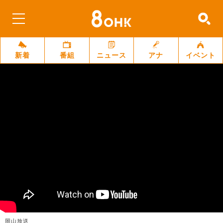
新着
番組
ニュース
アナ
イベント
岡山放送