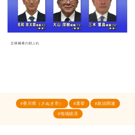
立候補者の顔ぶれ
香川県（さぬき市）
選挙
政治関連
地域経済