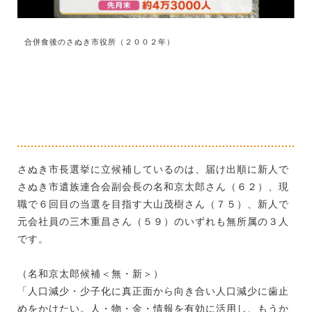
合併食後のさぬき市役所（２００２年）
さぬき市長選挙に立候補しているのは、届け出順に新人で
さぬき市遺族連合会副会長の名和京太郎さん（６２）、現
職で６回目の当選を目指す大山茂樹さん（７５）、新人で
元会社員の三木重昌さん（５９）のいずれも無所属の３人
です。
（名和京太郎候補＜無・新＞）
「人口減少・少子化に真正面から向き合い人口減少に歯止
めをかけたい。人・物・金・情報を有効に活用し、もうか