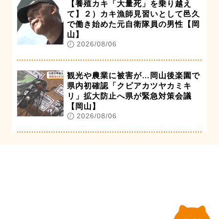
【養殖カキ「大量死」を乗り越え
て】２）カキ漁師見習いとして邑久
で働き始めた元自衛隊員の男性【岡
山】
2026/08/06
観光や農業に被害が…岡山後楽園で
県内初確認「クビアカツヤカミキ
リ」拡大防止へ県が緊急対策会議
【岡山】
2026/08/06