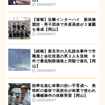
2026/08/07
【速報】近畿インターハイ 新体操
競技・男子団体で井原高校が２連覇
を達成【岡山】
2026/08/07
【続報】新見市の入札談合事件で市
職員と会社役員の男２人を送検 ６
件で最低制限価格と同額で落札【岡
山】
2026/08/07
効率化進む林業の担い手育成へ 美
咲町の森林で高校生が林業で使われ
る機械操作の体験実習【岡山】
2026/08/07