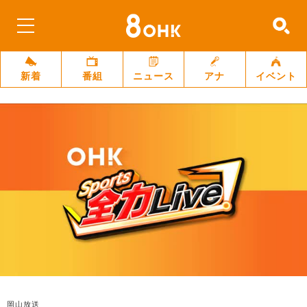
新着
番組
ニュース
アナ
イベント
岡山放送