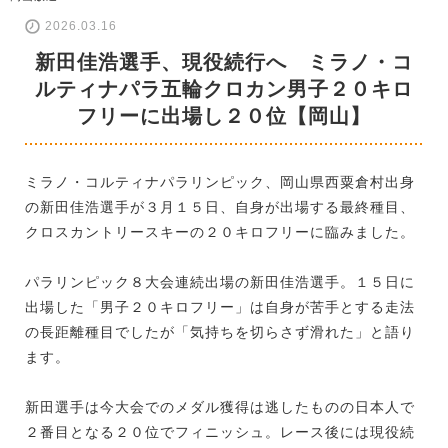
2026.03.16
新田佳浩選手、現役続行へ ミラノ・コ
ルティナパラ五輪クロカン男子２０キロ
フリーに出場し２０位【岡山】
ミラノ・コルティナパラリンピック、岡山県西粟倉村出身
の新田佳浩選手が３月１５日、自身が出場する最終種目、
クロスカントリースキーの２０キロフリーに臨みました。
パラリンピック８大会連続出場の新田佳浩選手。１５日に
出場した「男子２０キロフリー」は自身が苦手とする走法
の長距離種目でしたが「気持ちを切らさず滑れた」と語り
ます。
新田選手は今大会でのメダル獲得は逃したものの日本人で
２番目となる２０位でフィニッシュ。レース後には現役続