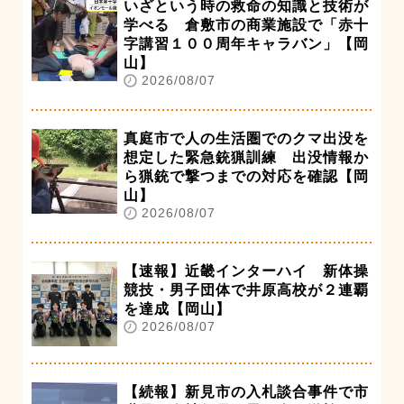
いざという時の救命の知識と技術が
学べる 倉敷市の商業施設で「赤十
字講習１００周年キャラバン」【岡
山】
2026/08/07
真庭市で人の生活圏でのクマ出没を
想定した緊急銃猟訓練 出没情報か
ら猟銃で撃つまでの対応を確認【岡
山】
2026/08/07
【速報】近畿インターハイ 新体操
競技・男子団体で井原高校が２連覇
を達成【岡山】
2026/08/07
【続報】新見市の入札談合事件で市