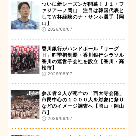
ついに新シーズンが開幕！Ｊ１・フ
ァジアーノ岡山 注目は韓国代表と
してＷ杯経験のナ・サンホ選手【岡
山】
2026/08/07
香川銀行がハンドボール「リーグ
Ｈ」昨季初制覇・香川銀行シラソル
香川の運営子会社を設立【香川・高
松市】
2026/08/07
参加者２人が死亡の「西大寺会陽」
市民中心の１０００人を対象に祭り
などのイメージ調査へ【岡山・岡山
市】
2026/08/07