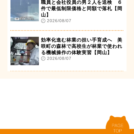
職員と会社役員の男２人を送検 ６
件で最低制限価格と同額で落札【岡
山】
2026/08/07
効率化進む林業の担い手育成へ 美
咲町の森林で高校生が林業で使われ
る機械操作の体験実習【岡山】
2026/08/07