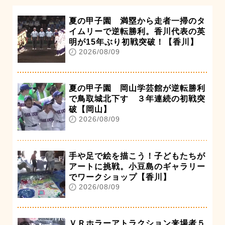
夏の甲子園 満塁から走者一掃のタ
イムリーで逆転勝利。香川代表の英
明が15年ぶり初戦突破！【香川】
2026/08/09
夏の甲子園 岡山学芸館が逆転勝利
で鳥取城北下す ３年連続の初戦突
破【岡山】
2026/08/09
手や足で絵を描こう！子どもたちが
アートに挑戦。小豆島のギャラリー
でワークショップ【香川】
2026/08/09
ＶＲホラーアトラクション来場者５