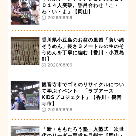
０１４人突破。語呂合わせ「こ・
わ・い・よ」【岡山】
2026/08/09
香川県小豆島のお盆の風習「負い縄
そうめん」長さ３メートルの生のそ
うめんを丁寧に編む【香川・小豆島
町】
2026/08/09
観音寺市でゴミのリサイクルについ
て学ぶイベント 「ラブアース
KIDSプロジェクト」【香川・観音
寺市】
2026/08/08
「新・ももたろう塾」入塾式 次世
代のリーダー育成を目指す【岡山・