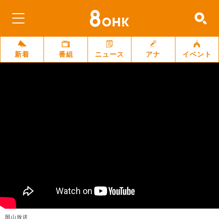
新着
番組
ニュース
アナ
イベント
岡山放送