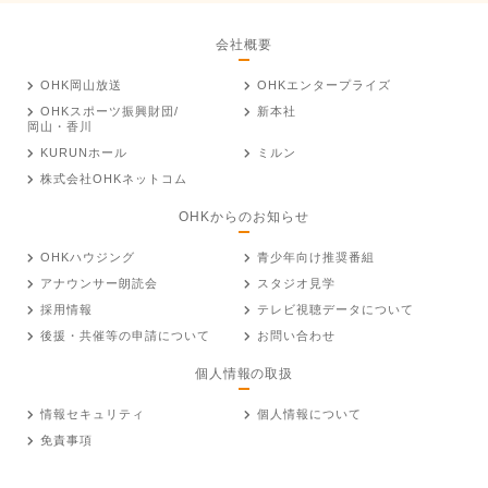
会社概要
OHK岡山放送
OHKエンタープライズ
OHKスポーツ振興財団/
新本社
岡山・香川
KURUNホール
ミルン
株式会社OHKネットコム
OHKからのお知らせ
OHKハウジング
青少年向け推奨番組
アナウンサー朗読会
スタジオ見学
採用情報
テレビ視聴データについて
後援・共催等の申請について
お問い合わせ
個人情報の取扱
情報セキュリティ
個人情報について
免責事項