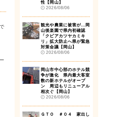
性【岡山】
2026/08/06
観光や農業に被害が…岡
で
山後楽園で県内初確認
「クビアカツヤカミキ
リ」拡大防止へ県が緊急
対策会議【岡山】
2026/08/06
ー
岡山市中心部のホテル競
争が激化 県内最大客室
数の新ホテルがオープ
ン 周辺もリニューアル
相次ぐ【岡山】
2026/08/06
ＧＴＯ ＃０４ 家出し