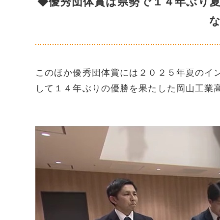
◆優秀団体賞は県勢で１４年ぶり
このほか優秀団体賞には２０２５年夏のイ
して１４年ぶりの優勝を果たした岡山工業