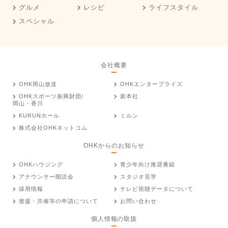
グルメ
レシピ
ライフスタイル
スペシャル
会社概要
OHK岡山放送
OHKエンタープライズ
OHKスポーツ振興財団/
新本社
岡山・香川
KURUNホール
ミルン
株式会社OHKネットコム
OHKからのお知らせ
OHKハウジング
青少年向け推奨番組
アナウンサー朗読会
スタジオ見学
採用情報
テレビ視聴データについて
後援・共催等の申請について
お問い合わせ
個人情報の取扱