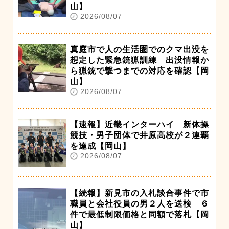
山】
2026/08/07
真庭市で人の生活圏でのクマ出没を
想定した緊急銃猟訓練 出没情報か
ら猟銃で撃つまでの対応を確認【岡
山】
2026/08/07
【速報】近畿インターハイ 新体操
競技・男子団体で井原高校が２連覇
を達成【岡山】
2026/08/07
【続報】新見市の入札談合事件で市
職員と会社役員の男２人を送検 ６
件で最低制限価格と同額で落札【岡
山】