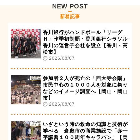
NEW POST
新着記事
香川銀行がハンドボール「リーグ
Ｈ」昨季初制覇・香川銀行シラソル
香川の運営子会社を設立【香川・高
松市】
2026/08/07
参加者２人が死亡の「西大寺会陽」
市民中心の１０００人を対象に祭り
などのイメージ調査へ【岡山・岡山
市】
2026/08/07
いざという時の救命の知識と技術が
学べる 倉敷市の商業施設で「赤十
字講習１００周年キャラバン」【岡