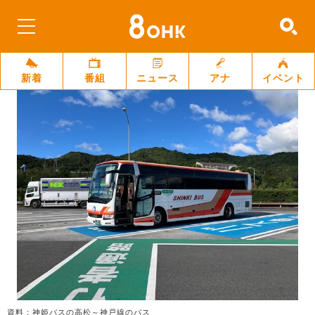
新着
番組
ニュース
アナ
イベント
資料：神姫バスの高松～神戸線のバス