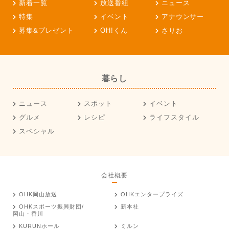
新着一覧
放送番組
ニュース
特集
イベント
アナウンサー
募集&プレゼント
OH!くん
さりお
暮らし
ニュース
スポット
イベント
グルメ
レシピ
ライフスタイル
スペシャル
会社概要
OHK岡山放送
OHKエンタープライズ
OHKスポーツ振興財団/
新本社
岡山・香川
KURUNホール
ミルン