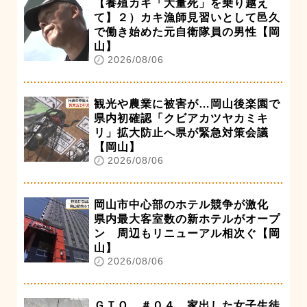
【養殖カキ「大量死」を乗り越え
て】２）カキ漁師見習いとして邑久
で働き始めた元自衛隊員の男性【岡
山】
2026/08/06
観光や農業に被害が…岡山後楽園で
県内初確認「クビアカツヤカミキ
リ」拡大防止へ県が緊急対策会議
【岡山】
2026/08/06
岡山市中心部のホテル競争が激化
県内最大客室数の新ホテルがオープ
ン 周辺もリニューアル相次ぐ【岡
山】
2026/08/06
ＧＴＯ ＃０４ 家出した女子生徒