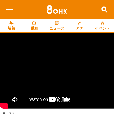
新着
番組
ニュース
アナ
イベント
岡山放送