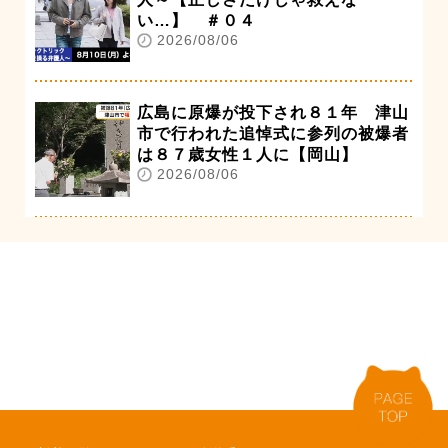
い…】 ＃０４
2026/08/06
広島に原爆が投下され８１年 津山
市で行われた追悼式に参列の被爆者
は８７歳女性１人に【岡山】
2026/08/06