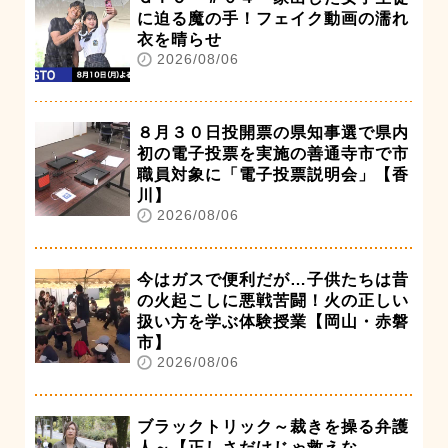
に迫る魔の手！フェイク動画の濡れ
衣を晴らせ
2026/08/06
８月３０日投開票の県知事選で県内
初の電子投票を実施の善通寺市で市
職員対象に「電子投票説明会」【香
川】
2026/08/06
今はガスで便利だが…子供たちは昔
の火起こしに悪戦苦闘！火の正しい
扱い方を学ぶ体験授業【岡山・赤磐
市】
2026/08/06
ブラックトリック～裁きを操る弁護
人～【正しさだけじゃ救えな