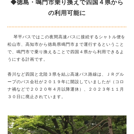
◆徳島・鳴門市乗り換えで四国４県から
の利用可能に
琴平バスではこの夜間高速バスに接続するシャトル便を
松山市、高知市から徳島県鳴門市まで運行するということ
で、鳴門市で乗り換えることで四国４県から利用できるよ
うにする計画です。
香川など四国と北陸３県を結ぶ高速バス路線は、ＪＲグル
ープのバス会社が２０１９年に開設していましたが（コロ
ナ禍などで２０２０年４月以降運休）、２０２３年１１月
３０日に廃止されています。