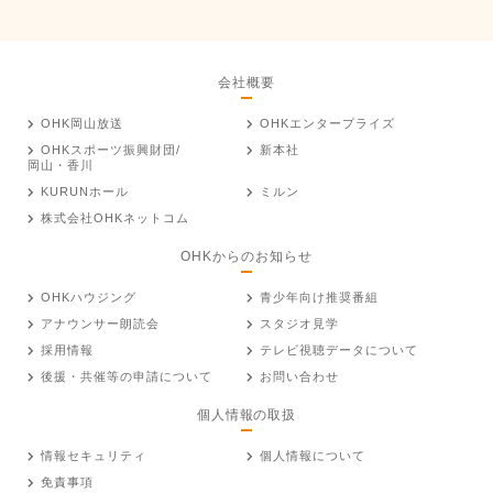
会社概要
OHK岡山放送
OHKエンタープライズ
OHKスポーツ振興財団/
新本社
岡山・香川
KURUNホール
ミルン
株式会社OHKネットコム
OHKからのお知らせ
OHKハウジング
青少年向け推奨番組
アナウンサー朗読会
スタジオ見学
採用情報
テレビ視聴データについて
後援・共催等の申請について
お問い合わせ
個人情報の取扱
情報セキュリティ
個人情報について
免責事項