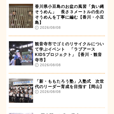
香川県小豆島のお盆の風習「負い縄
そうめん」 長さ３メートルの生の
そうめんを丁寧に編む【香川・小豆
島】
2026/08/08
観音寺市でゴミのリサイクルについ
て学ぶイベント 「ラブアース
KIDSプロジェクト」【香川・観音
寺市】
2026/08/08
「新・ももたろう塾」入塾式 次世
代のリーダー育成を目指す【岡山】
2026/08/08