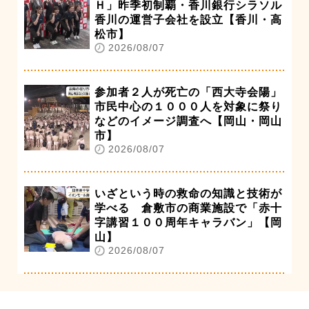
Ｈ」昨季初制覇・香川銀行シラソル
香川の運営子会社を設立【香川・高
松市】
2026/08/07
参加者２人が死亡の「西大寺会陽」
市民中心の１０００人を対象に祭り
などのイメージ調査へ【岡山・岡山
市】
2026/08/07
いざという時の救命の知識と技術が
学べる 倉敷市の商業施設で「赤十
字講習１００周年キャラバン」【岡
山】
2026/08/07