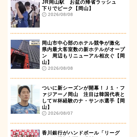
JR岡山駅 お盆の帰省ラッシュ
下りでピーク【岡山】
2026/08/08
岡山市中心部のホテル競争が激化
県内最大客室数の新ホテルがオープ
ン 周辺もリニューアル相次ぐ【岡
山】
2026/08/08
ついに新シーズンが開幕！Ｊ１・フ
ァジアーノ岡山 注目は韓国代表と
してＷ杯経験のナ・サンホ選手【岡
山】
2026/08/07
香川銀行がハンドボール「リーグ