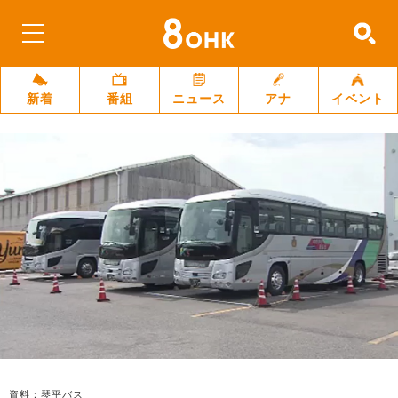
新着
番組
ニュース
アナ
イベント
資料：琴平バス