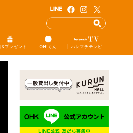
集&プレゼント
OH!くん
ハレマチテレビ