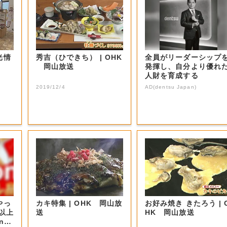
光情
秀吉（ひできち） | OHK
全員がリーダーシップ
岡山放送
発揮し、自分より優れ
人財を育成する
2019/12/4
AD(dentsu Japan)
やっ
カキ特集 | OHK 岡山放
お好み焼き きたろう | O
F以上
送
HK 岡山放送
nの