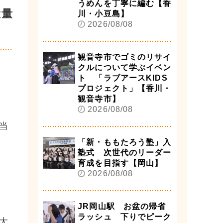
うめんを丁寧に編む【香
大量
川・小豆島】
2026/08/08
観音寺市でゴミのリサイ
クルについて学ぶイベン
ト 「ラブアースKIDS
プロジェクト」【香川・
観音寺市】
2026/08/08
当
「新・ももたろう塾」入
塾式 次世代のリーダー
育成を目指す【岡山】
2026/08/08
JR岡山駅 お盆の帰省
ラッシュ 下りでピーク
大