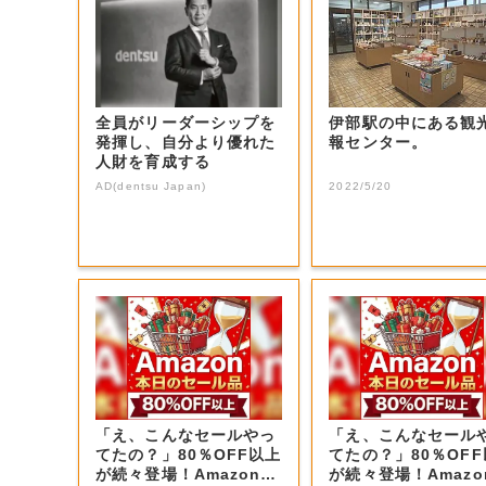
全員がリーダーシップを
伊部駅の中にある観
発揮し、自分より優れた
報センター。
人財を育成する
AD(dentsu Japan)
2022/5/20
「え、こんなセールやっ
「え、こんなセール
てたの？」80％OFF以上
てたの？」80％OF
が続々登場！Amazonの
が続々登場！Amazo