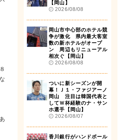
【岡山】
2026/08/08
岡山市中心部のホテル競
争が激化 県内最大客室
数の新ホテルがオープ
ン 周辺もリニューアル
相次ぐ【岡山】
2026/08/08
８
な
ついに新シーズンが開
幕！Ｊ１・ファジアーノ
岡山 注目は韓国代表と
してＷ杯経験のナ・サン
ホ選手【岡山】
2026/08/07
あ
香川銀行がハンドボール