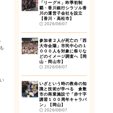
「リーグＨ」昨季初制
覇・香川銀行シラソル香
川の運営子会社を設立
【香川・高松市】
2026/08/07
、
参加者２人が死亡の「西
大寺会陽」市民中心の１
も
０００人を対象に祭りな
どのイメージ調査へ【岡
山・岡山市】
2026/08/07
い
いざという時の救命の知
識と技術が学べる 倉敷
市の商業施設で「赤十字
講習１００周年キャラバ
ン」【岡山】
2026/08/07