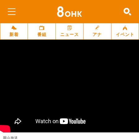
新着
番組
ニュース
アナ
イベント
岡山放送