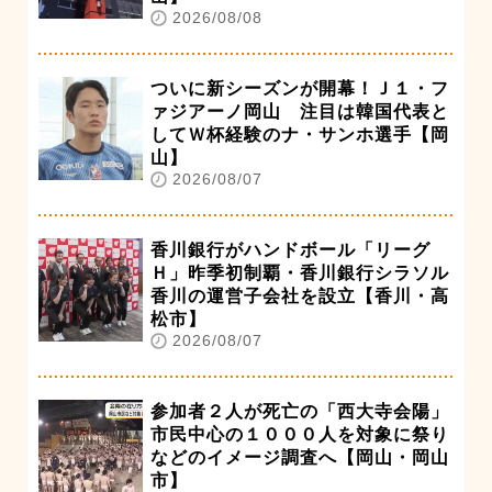
2026/08/08
ついに新シーズンが開幕！Ｊ１・フ
ァジアーノ岡山 注目は韓国代表と
してＷ杯経験のナ・サンホ選手【岡
山】
2026/08/07
香川銀行がハンドボール「リーグ
Ｈ」昨季初制覇・香川銀行シラソル
香川の運営子会社を設立【香川・高
松市】
2026/08/07
参加者２人が死亡の「西大寺会陽」
市民中心の１０００人を対象に祭り
などのイメージ調査へ【岡山・岡山
市】