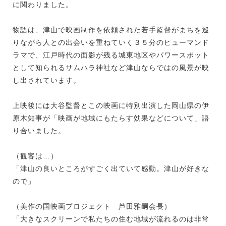
に関わりました。
物語は、津山で映画制作を依頼された若手監督がまちを巡
りながら人との出会いを重ねていく３５分のヒューマンド
ラマで、江戸時代の面影が残る城東地区やパワースポット
として知られるサムハラ神社など津山ならではの風景が映
し出されています。
上映後には大谷監督とこの映画に特別出演した岡山県の伊
原木知事が「映画が地域にもたらす効果などについて」語
り合いました。
（観客は…）
「津山の良いところがすごく出ていて感動。津山が好きな
ので」
（美作の国映画プロジェクト 芦田雅嗣会長）
「大きなスクリーンで私たちの住む地域が流れるのは非常