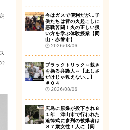
今はガスで便利だが…子
定
供たちは昔の火起こしに
悪戦苦闘！火の正しい扱
い方を学ぶ体験授業【岡
山・赤磐市】
2026/08/06
ス
の
ブラックトリック～裁き
を操る弁護人～【正しさ
だけじゃ救えない…】
＃０４
2026/08/06
広島に原爆が投下され８
１年 津山市で行われた
追悼式に参列の被爆者は
８７歳女性１人に【岡