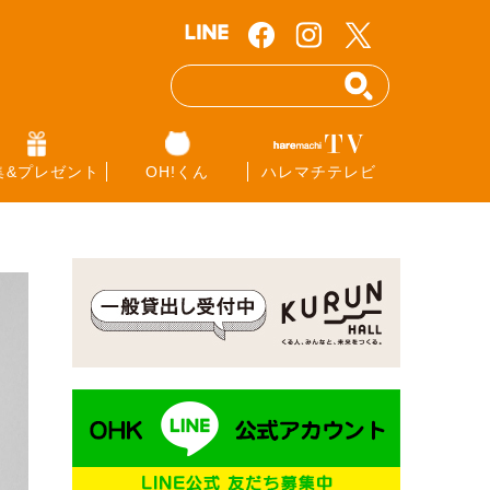
集&プレゼント
OH!くん
ハレマチテレビ