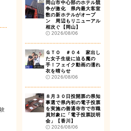
岡山市中心部のホテル競
争が激化 県内最大客室
数の新ホテルがオープ
ン 周辺もリニューアル
相次ぐ【岡山】
2026/08/06
ＧＴＯ ＃０４ 家出し
た女子生徒に迫る魔の
手！フェイク動画の濡れ
衣を晴らせ
2026/08/06
８月３０日投開票の県知
事選で県内初の電子投票
を実施の善通寺市で市職
験
員対象に「電子投票説明
会」【香川】
2026/08/06