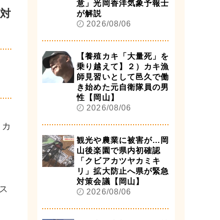
意」光岡香洋気象予報士
対
が解説
2026/08/06
【養殖カキ「大量死」を
乗り越えて】２）カキ漁
師見習いとして邑久で働
き始めた元自衛隊員の男
性【岡山】
2026/08/06
？カ
観光や農業に被害が…岡
山後楽園で県内初確認
「クビアカツヤカミキ
リ」拡大防止へ県が緊急
対策会議【岡山】
ス
2026/08/06