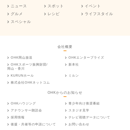
ニュース
スポット
イベント
グルメ
レシピ
ライフスタイル
スペシャル
会社概要
OHK岡山放送
OHKエンタープライズ
OHKスポーツ振興財団/
新本社
岡山・香川
KURUNホール
ミルン
株式会社OHKネットコム
OHKからのお知らせ
OHKハウジング
青少年向け推奨番組
アナウンサー朗読会
スタジオ見学
採用情報
テレビ視聴データについて
後援・共催等の申請について
お問い合わせ