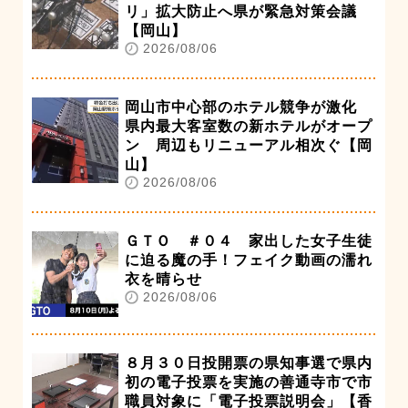
リ」拡大防止へ県が緊急対策会議
【岡山】
2026/08/06
岡山市中心部のホテル競争が激化
県内最大客室数の新ホテルがオープ
ン 周辺もリニューアル相次ぐ【岡
山】
2026/08/06
ＧＴＯ ＃０４ 家出した女子生徒
に迫る魔の手！フェイク動画の濡れ
衣を晴らせ
2026/08/06
８月３０日投開票の県知事選で県内
初の電子投票を実施の善通寺市で市
職員対象に「電子投票説明会」【香