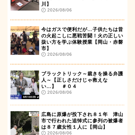
川】
2026/08/06
今はガスで便利だが…子供たちは昔
の火起こしに悪戦苦闘！火の正しい
扱い方を学ぶ体験授業【岡山・赤磐
市】
2026/08/06
ブラックトリック～裁きを操る弁護
人～【正しさだけじゃ救えな
い…】 ＃０４
2026/08/06
広島に原爆が投下され８１年 津山
市で行われた追悼式に参列の被爆者
は８７歳女性１人に【岡山】
2026/08/06