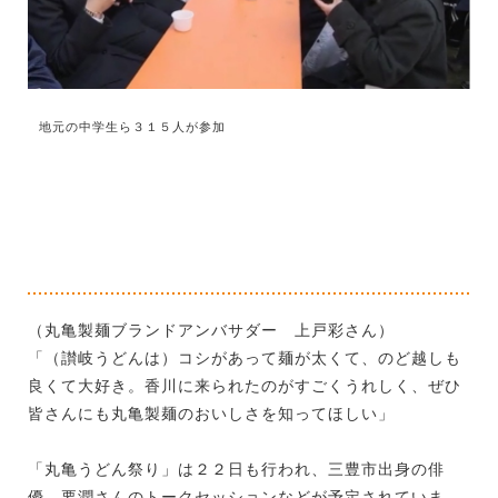
地元の中学生ら３１５人が参加
（丸亀製麺ブランドアンバサダー 上戸彩さん）
「（讃岐うどんは）コシがあって麺が太くて、のど越しも
良くて大好き。香川に来られたのがすごくうれしく、ぜひ
皆さんにも丸亀製麺のおいしさを知ってほしい」
「丸亀うどん祭り」は２２日も行われ、三豊市出身の俳
優、要潤さんのトークセッションなどが予定されていま