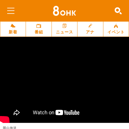
新着
番組
ニュース
アナ
イベント
岡山放送