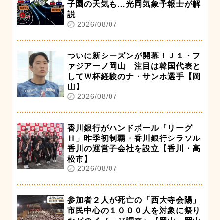
子園の天気も…光岡気象予報士が解
説
2026/08/07
ついに新シーズンが開幕！Ｊ１・フ
ァジアーノ岡山 注目は韓国代表と
してＷ杯経験のナ・サンホ選手【岡
山】
2026/08/07
香川銀行がハンドボール「リーグ
Ｈ」昨季初制覇・香川銀行シラソル
香川の運営子会社を設立【香川・高
松市】
2026/08/07
参加者２人が死亡の「西大寺会陽」
市民中心の１０００人を対象に祭り