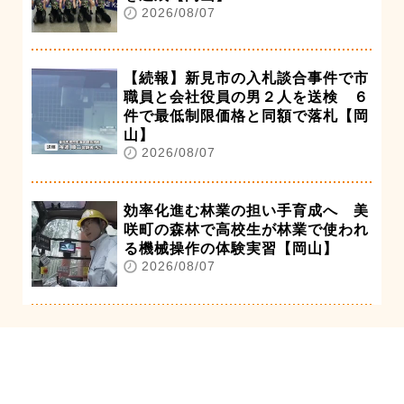
2026/08/07
【続報】新見市の入札談合事件で市
職員と会社役員の男２人を送検 ６
件で最低制限価格と同額で落札【岡
山】
2026/08/07
効率化進む林業の担い手育成へ 美
咲町の森林で高校生が林業で使われ
る機械操作の体験実習【岡山】
2026/08/07