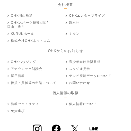
会社概要
OHK岡山放送
OHKエンタープライズ
OHKスポーツ振興財団/
新本社
岡山・香川
KURUNホール
ミルン
株式会社OHKネットコム
OHKからのお知らせ
OHKハウジング
青少年向け推奨番組
アナウンサー朗読会
スタジオ見学
採用情報
テレビ視聴データについて
後援・共催等の申請について
お問い合わせ
個人情報の取扱
情報セキュリティ
個人情報について
免責事項