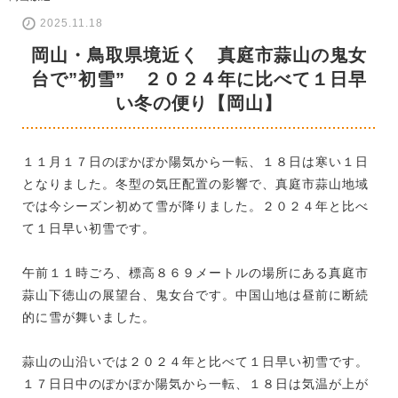
2025.11.18
岡山・鳥取県境近く 真庭市蒜山の鬼女
台で”初雪” ２０２４年に比べて１日早
い冬の便り【岡山】
１１月１７日のぽかぽか陽気から一転、１８日は寒い１日
となりました。冬型の気圧配置の影響で、真庭市蒜山地域
では今シーズン初めて雪が降りました。２０２４年と比べ
て１日早い初雪です。
午前１１時ごろ、標高８６９メートルの場所にある真庭市
蒜山下徳山の展望台、鬼女台です。中国山地は昼前に断続
的に雪が舞いました。
蒜山の山沿いでは２０２４年と比べて１日早い初雪です。
１７日日中のぽかぽか陽気から一転、１８日は気温が上が