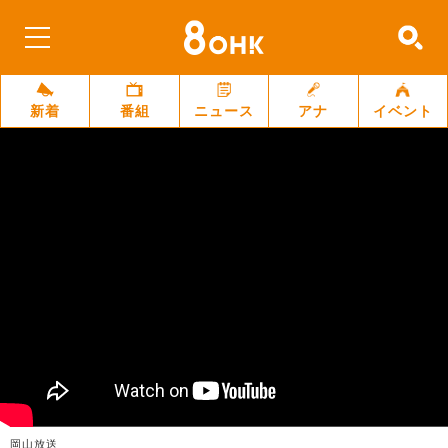
新着
番組
ニュース
アナ
イベント
岡山放送