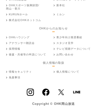
OHKスポーツ振興財団/
新本社
岡山・香川
KURUNホール
ミルン
株式会社OHKネットコム
OHKからのお知らせ
OHKハウジング
青少年向け推奨番組
アナウンサー朗読会
スタジオ見学
採用情報
テレビ視聴データについて
後援・共催等の申請について
お問い合わせ
個人情報の取扱
情報セキュリティ
個人情報について
免責事項
Copyright © OHK岡山放送