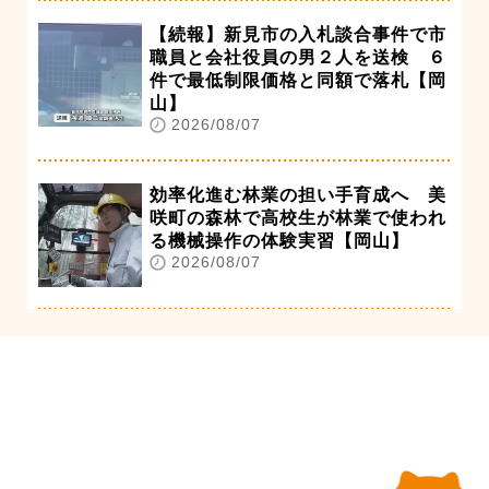
【続報】新見市の入札談合事件で市
職員と会社役員の男２人を送検 ６
件で最低制限価格と同額で落札【岡
山】
2026/08/07
効率化進む林業の担い手育成へ 美
咲町の森林で高校生が林業で使われ
る機械操作の体験実習【岡山】
2026/08/07