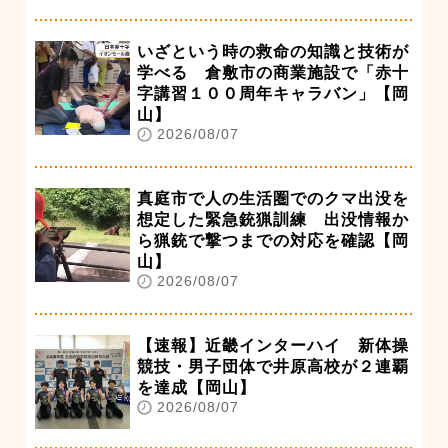
いざという時の救命の知識と技術が
学べる 倉敷市の商業施設で「赤十
字講習１００周年キャラバン」【岡
山】
2026/08/07
真庭市で人の生活圏でのクマ出没を
想定した緊急銃猟訓練 出没情報か
ら猟銃で撃つまでの対応を確認【岡
山】
2026/08/07
【速報】近畿インターハイ 新体操
競技・男子団体で井原高校が２連覇
を達成【岡山】
2026/08/07