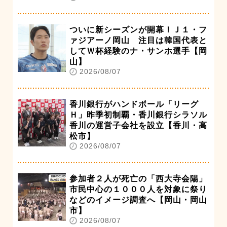
ついに新シーズンが開幕！Ｊ１・フ
ァジアーノ岡山 注目は韓国代表と
してＷ杯経験のナ・サンホ選手【岡
山】
2026/08/07
香川銀行がハンドボール「リーグ
Ｈ」昨季初制覇・香川銀行シラソル
香川の運営子会社を設立【香川・高
松市】
2026/08/07
参加者２人が死亡の「西大寺会陽」
市民中心の１０００人を対象に祭り
などのイメージ調査へ【岡山・岡山
市】
2026/08/07