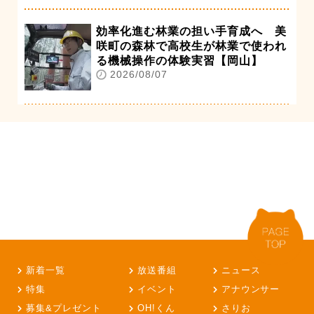
効率化進む林業の担い手育成へ 美
咲町の森林で高校生が林業で使われ
る機械操作の体験実習【岡山】
2026/08/07
新着一覧
放送番組
ニュース
特集
イベント
アナウンサー
募集&プレゼント
OH!くん
さりお