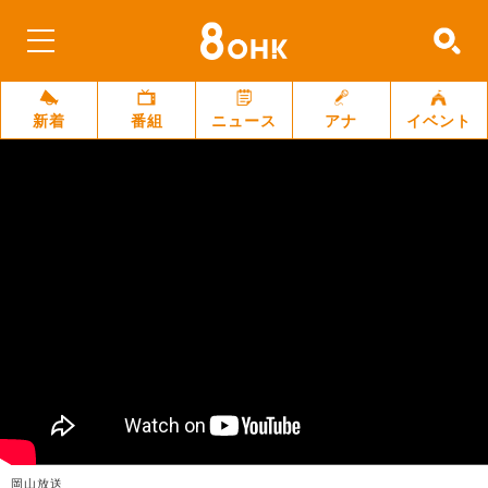
新着
番組
ニュース
アナ
イベント
岡山放送