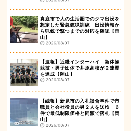
真庭市で人の生活圏でのクマ出没を
想定した緊急銃猟訓練 出没情報か
ら猟銃で撃つまでの対応を確認【岡
山】
2026/08/07
【速報】近畿インターハイ 新体操
競技・男子団体で井原高校が２連覇
を達成【岡山】
2026/08/07
【続報】新見市の入札談合事件で市
職員と会社役員の男２人を送検 ６
件で最低制限価格と同額で落札【岡
山】
2026/08/07