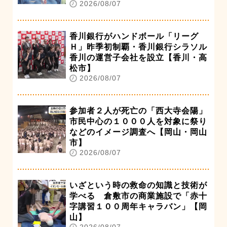
2026/08/07
香川銀行がハンドボール「リーグ
Ｈ」昨季初制覇・香川銀行シラソル
香川の運営子会社を設立【香川・高
松市】
2026/08/07
参加者２人が死亡の「西大寺会陽」
市民中心の１０００人を対象に祭り
などのイメージ調査へ【岡山・岡山
市】
2026/08/07
いざという時の救命の知識と技術が
学べる 倉敷市の商業施設で「赤十
字講習１００周年キャラバン」【岡
山】
2026/08/07