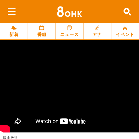
新着
番組
ニュース
アナ
イベント
岡山放送