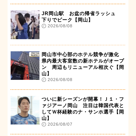
JR岡山駅 お盆の帰省ラッシュ
下りでピーク【岡山】
2026/08/08
岡山市中心部のホテル競争が激化
県内最大客室数の新ホテルがオープ
ン 周辺もリニューアル相次ぐ【岡
山】
2026/08/08
ついに新シーズンが開幕！Ｊ１・フ
ァジアーノ岡山 注目は韓国代表と
してＷ杯経験のナ・サンホ選手【岡
山】
2026/08/07