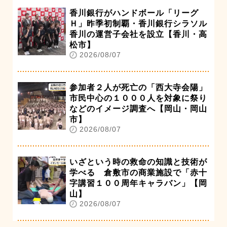
香川銀行がハンドボール「リーグ
Ｈ」昨季初制覇・香川銀行シラソル
香川の運営子会社を設立【香川・高
松市】
2026/08/07
参加者２人が死亡の「西大寺会陽」
市民中心の１０００人を対象に祭り
などのイメージ調査へ【岡山・岡山
市】
2026/08/07
いざという時の救命の知識と技術が
学べる 倉敷市の商業施設で「赤十
字講習１００周年キャラバン」【岡
山】
2026/08/07