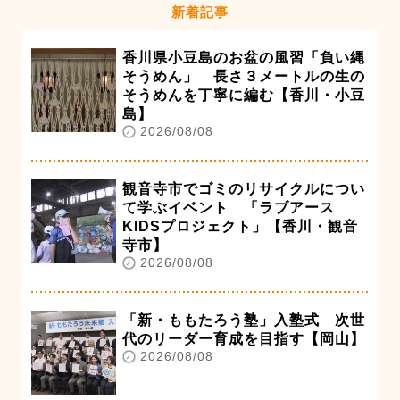
新着記事
香川県小豆島のお盆の風習「負い縄
そうめん」 長さ３メートルの生の
そうめんを丁寧に編む【香川・小豆
島】
2026/08/08
観音寺市でゴミのリサイクルについ
て学ぶイベント 「ラブアース
KIDSプロジェクト」【香川・観音
寺市】
2026/08/08
「新・ももたろう塾」入塾式 次世
代のリーダー育成を目指す【岡山】
2026/08/08