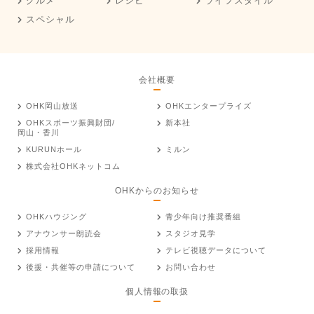
グルメ
レシピ
ライフスタイル
スペシャル
会社概要
OHK岡山放送
OHKエンタープライズ
OHKスポーツ振興財団/
新本社
岡山・香川
KURUNホール
ミルン
株式会社OHKネットコム
OHKからのお知らせ
OHKハウジング
青少年向け推奨番組
アナウンサー朗読会
スタジオ見学
採用情報
テレビ視聴データについて
後援・共催等の申請について
お問い合わせ
個人情報の取扱