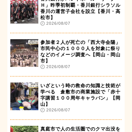
Ｈ」昨季初制覇・香川銀行シラソル
香川の運営子会社を設立【香川・高
松市】
2026/08/07
参加者２人が死亡の「西大寺会陽」
市民中心の１０００人を対象に祭り
などのイメージ調査へ【岡山・岡山
市】
2026/08/07
いざという時の救命の知識と技術が
学べる 倉敷市の商業施設で「赤十
字講習１００周年キャラバン」【岡
山】
2026/08/07
真庭市で人の生活圏でのクマ出没を