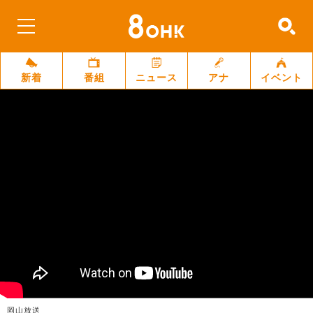
新着
番組
ニュース
アナ
イベント
岡山放送