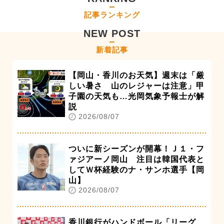
記事ランキング
NEW POST
新着記事
【岡山・香川のお天気】週末は「厳
しい暑さ 山のレジャーは注意」甲
子園の天気も…光岡気象予報士が解
説
2026/08/07
ついに新シーズンが開幕！Ｊ１・フ
ァジアーノ岡山 注目は韓国代表と
してＷ杯経験のナ・サンホ選手【岡
山】
2026/08/07
香川銀行がハンドボール「リーグ