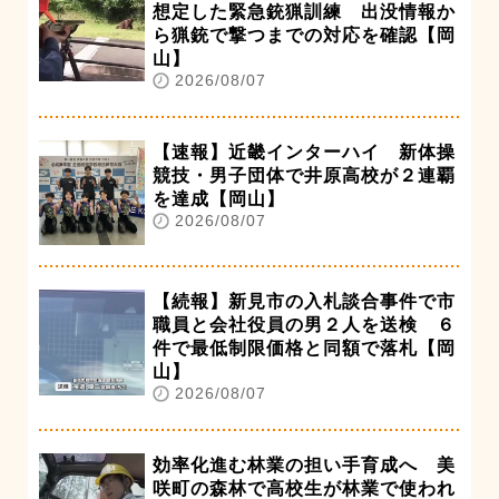
想定した緊急銃猟訓練 出没情報か
ら猟銃で撃つまでの対応を確認【岡
山】
2026/08/07
【速報】近畿インターハイ 新体操
競技・男子団体で井原高校が２連覇
を達成【岡山】
2026/08/07
【続報】新見市の入札談合事件で市
職員と会社役員の男２人を送検 ６
件で最低制限価格と同額で落札【岡
山】
2026/08/07
効率化進む林業の担い手育成へ 美
咲町の森林で高校生が林業で使われ