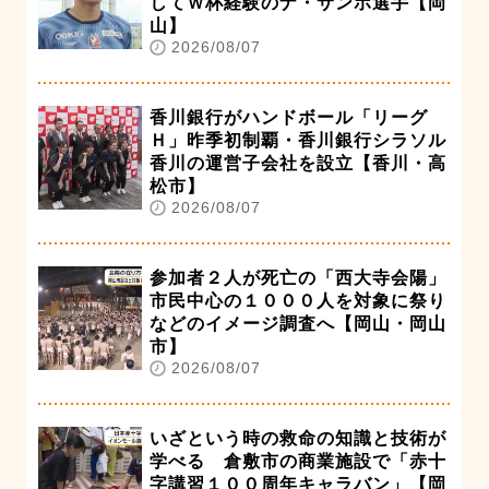
してＷ杯経験のナ・サンホ選手【岡
山】
2026/08/07
香川銀行がハンドボール「リーグ
Ｈ」昨季初制覇・香川銀行シラソル
香川の運営子会社を設立【香川・高
松市】
2026/08/07
参加者２人が死亡の「西大寺会陽」
市民中心の１０００人を対象に祭り
などのイメージ調査へ【岡山・岡山
市】
2026/08/07
いざという時の救命の知識と技術が
学べる 倉敷市の商業施設で「赤十
字講習１００周年キャラバン」【岡