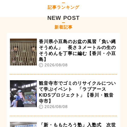
記事ランキング
NEW POST
新着記事
香川県小豆島のお盆の風習「負い縄
そうめん」 長さ３メートルの生の
そうめんを丁寧に編む【香川・小豆
島】
2026/08/08
観音寺市でゴミのリサイクルについ
て学ぶイベント 「ラブアース
KIDSプロジェクト」【香川・観音
寺市】
2026/08/08
「新・ももたろう塾」入塾式 次世