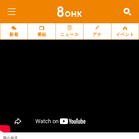
新着
番組
ニュース
アナ
イベント
岡山放送