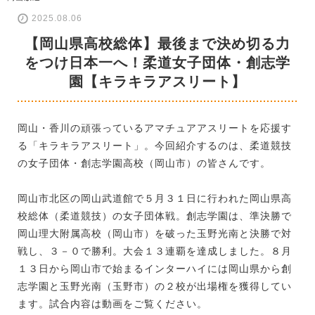
2025.08.06
【岡山県高校総体】最後まで決め切る力
をつけ日本一へ！柔道女子団体・創志学
園【キラキラアスリート】
岡山・香川の頑張っているアマチュアアスリートを応援す
る「キラキラアスリート」。今回紹介するのは、柔道競技
の女子団体・創志学園高校（岡山市）の皆さんです。
岡山市北区の岡山武道館で５月３１日に行われた岡山県高
校総体（柔道競技）の女子団体戦。創志学園は、準決勝で
岡山理大附属高校（岡山市）を破った玉野光南と決勝で対
戦し、３－０で勝利。大会１３連覇を達成しました。８月
１３日から岡山市で始まるインターハイには岡山県から創
志学園と玉野光南（玉野市）の２校が出場権を獲得してい
ます。試合内容は動画をご覧ください。