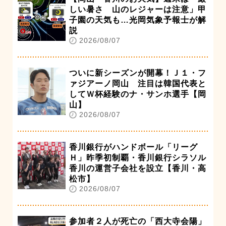
しい暑さ 山のレジャーは注意」甲
子園の天気も…光岡気象予報士が解
説
2026/08/07
ついに新シーズンが開幕！Ｊ１・フ
ァジアーノ岡山 注目は韓国代表と
してＷ杯経験のナ・サンホ選手【岡
山】
2026/08/07
香川銀行がハンドボール「リーグ
Ｈ」昨季初制覇・香川銀行シラソル
香川の運営子会社を設立【香川・高
松市】
2026/08/07
参加者２人が死亡の「西大寺会陽」