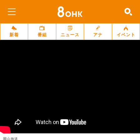
新着
番組
ニュース
アナ
イベント
岡山放送