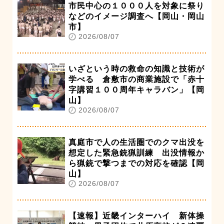
市民中心の１０００人を対象に祭り
などのイメージ調査へ【岡山・岡山
市】
2026/08/07
いざという時の救命の知識と技術が
学べる 倉敷市の商業施設で「赤十
字講習１００周年キャラバン」【岡
山】
2026/08/07
真庭市で人の生活圏でのクマ出没を
想定した緊急銃猟訓練 出没情報か
ら猟銃で撃つまでの対応を確認【岡
山】
2026/08/07
【速報】近畿インターハイ 新体操