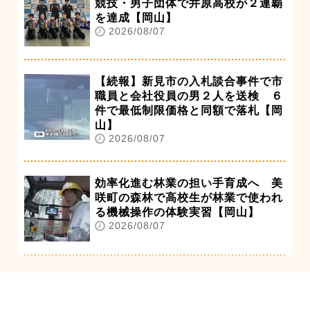
競技・男子団体で井原高校が２連覇
を達成【岡山】
2026/08/07
【続報】新見市の入札談合事件で市
職員と会社役員の男２人を送検 ６
件で最低制限価格と同額で落札【岡
山】
2026/08/07
効率化進む林業の担い手育成へ 美
咲町の森林で高校生が林業で使われ
る機械操作の体験実習【岡山】
2026/08/07