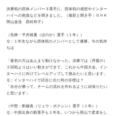
決勝戦の団体メンバー３選手に、団体戦の感想やインター
ハイへの抱負などを聞きました。（撮影と聞き手：ＯＨＫ
岡山放送 西村和子）
（先鋒・平井穂夏（ほのか）選手（１年））
Ｑ：１年生ながら団体戦のメンバーとして優勝。今の気持
ちは
「最初の方はあんまり動けなかった。決勝では（序盤の）
２回戦よりはいい動きができて、これから中国大会、イン
ターハイに向けてレベルアップして挑みたいと思います」
Ｑ：インターハイで試合に出た時の目標は？
「自分が勝って、チームの流れを作れるように頑張りたい
と思います」
（中堅・劉穆真（リュウ・ボクシン）選手（１年））
Ｑ：中国出身の劉選手も１年生。いつから岡山で柔道をし