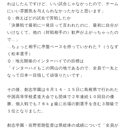
れはしたんですけど、いい試合じゃなかったので、チーム
にいい雰囲気を与えられなかったかなと思います」
Ｑ：例えばどの試合で苦戦したか
「決勝戦で最初に一発目って言われたのに、最初に自分が
いけなくて。他の（対戦相手の）歓声が上がっちゃったの
で…」
…ちょっと相手に序盤ペースを持っていかれた？（うなず
く松本選手）
Ｑ：地元開催のインターハイでの目標は
「インターハイもこの岡山の地であるので、全員で一丸と
なって日本一目指して頑張りたいです」
その後、創志学園は６月１４・１５日に島根県で行われた
中国高等学校柔道大会でも団体で２年連続１０回目の優
勝。個人戦でも７８ｋｇ級に出場の劉選手を含む３階級で
１位となりました。
創志学園・佐野哲朗監督は県総体の成績について「全員が