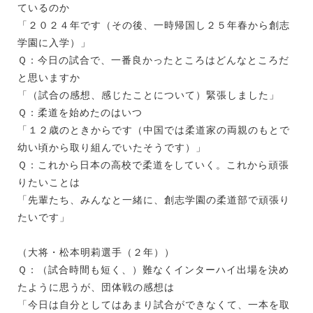
ているのか
「２０２４年です（その後、一時帰国し２５年春から創志
学園に入学）」
Ｑ：今日の試合で、一番良かったところはどんなところだ
と思いますか
「（試合の感想、感じたことについて）緊張しました」
Ｑ：柔道を始めたのはいつ
「１２歳のときからです（中国では柔道家の両親のもとで
幼い頃から取り組んでいたそうです）」
Ｑ：これから日本の高校で柔道をしていく。これから頑張
りたいことは
「先輩たち、みんなと一緒に、創志学園の柔道部で頑張り
たいです」
（大将・松本明莉選手（２年））
Ｑ：（試合時間も短く、）難なくインターハイ出場を決め
たように思うが、団体戦の感想は
「今日は自分としてはあまり試合ができなくて、一本を取