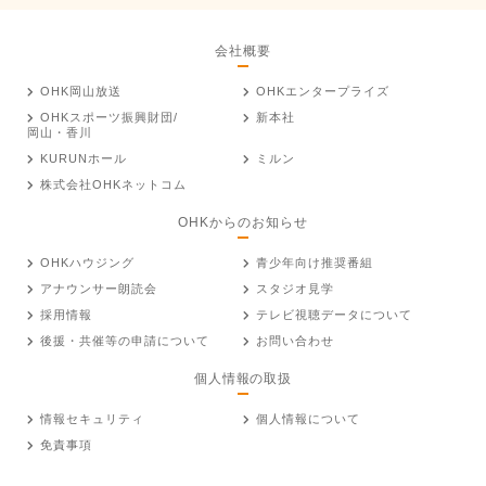
会社概要
OHK岡山放送
OHKエンタープライズ
OHKスポーツ振興財団/
新本社
岡山・香川
KURUNホール
ミルン
株式会社OHKネットコム
OHKからのお知らせ
OHKハウジング
青少年向け推奨番組
アナウンサー朗読会
スタジオ見学
採用情報
テレビ視聴データについて
後援・共催等の申請について
お問い合わせ
個人情報の取扱
情報セキュリティ
個人情報について
免責事項