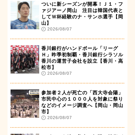
ついに新シーズンが開幕！Ｊ１・フ
ァジアーノ岡山 注目は韓国代表と
してＷ杯経験のナ・サンホ選手【岡
山】
2026/08/07
香川銀行がハンドボール「リーグ
Ｈ」昨季初制覇・香川銀行シラソル
香川の運営子会社を設立【香川・高
松市】
2026/08/07
参加者２人が死亡の「西大寺会陽」
市民中心の１０００人を対象に祭り
などのイメージ調査へ【岡山・岡山
市】
2026/08/07