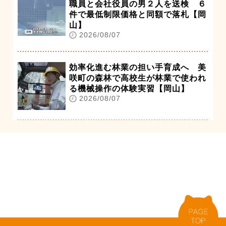
職員と会社役員の男２人を送検 ６
件で最低制限価格と同額で落札【岡
山】
2026/08/07
効率化進む林業の担い手育成へ 美
咲町の森林で高校生が林業で使われ
る機械操作の体験実習【岡山】
2026/08/07