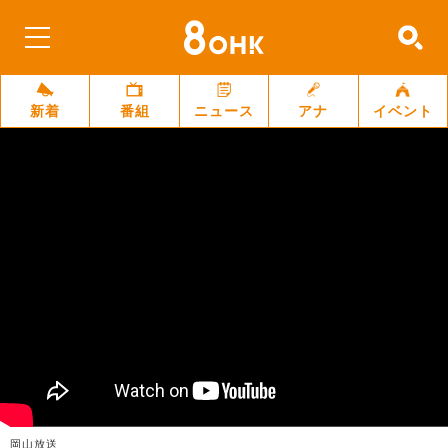
新着
番組
ニュース
アナ
イベント
岡山放送