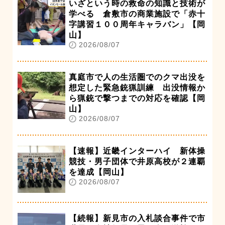
いざという時の救命の知識と技術が
学べる 倉敷市の商業施設で「赤十
字講習１００周年キャラバン」【岡
山】
2026/08/07
真庭市で人の生活圏でのクマ出没を
想定した緊急銃猟訓練 出没情報か
ら猟銃で撃つまでの対応を確認【岡
山】
2026/08/07
【速報】近畿インターハイ 新体操
競技・男子団体で井原高校が２連覇
を達成【岡山】
2026/08/07
【続報】新見市の入札談合事件で市