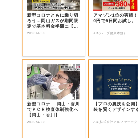
新型コロナともに乗り切
アマゾン1位の実績！
ろう…岡山ガスが期間限
0円で5日間お試し。
定で基本料金半額に【岡
山・岡山市】
2020/4/30
AD(ハーブ健康本舗)
新型コロナ …岡山・香川
【プロの裏技を公開
でＰＣＲ検査体制強化へ
装を賢くデザインす
【岡山・香川】
2020/4/30
AD(株式会社アルファーテク