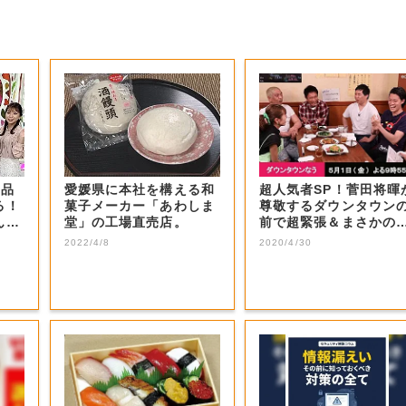
商品
愛媛県に本社を構える和
超人気者SP！菅田将暉
る！
菓子メーカー「あわしま
尊敬するダウンタウン
ん？
堂」の工場直売店。
前で超緊張＆まさかの
号泣！思いを...
2022/4/8
2020/4/30