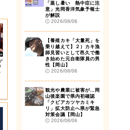
「蒸し暑い 熱中症に注
意」光岡香洋気象予報士
が解説
2026/08/06
【養殖カキ「大量死」を
乗り越えて】２）カキ漁
師見習いとして邑久で働
き始めた元自衛隊員の男
が
性【岡山】
の
2026/08/06
大
観光や農業に被害が…岡
山後楽園で県内初確認
「クビアカツヤカミキ
リ」拡大防止へ県が緊急
対策会議【岡山】
2026/08/06