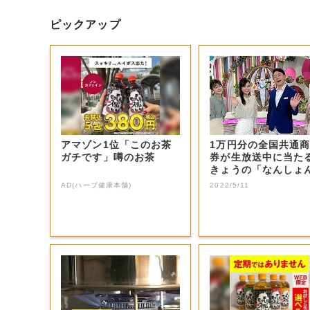
ピックアップ
アマゾン1位「このお茶
1万円分の全国共通
ガチです」噂のお茶
券が生放送中に当た
きょうの「なんしょ
生電話クイズ」...
AD(ハーブ健康本舗)
2022/5/11