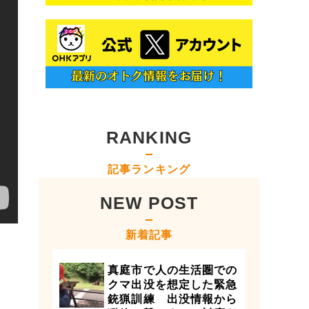
RANKING
記事ランキング
NEW POST
新着記事
真庭市で人の生活圏での
クマ出没を想定した緊急
銃猟訓練 出没情報から