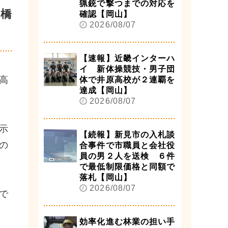
猟銃で撃つまでの対応を
け橋
確認【岡山】
2026/08/07
【速報】近畿インターハ
イ 新体操競技・男子団
高
体で井原高校が２連覇を
達成【岡山】
2026/08/07
示
【続報】新見市の入札談
の
合事件で市職員と会社役
員の男２人を送検 ６件
で最低制限価格と同額で
落札【岡山】
2026/08/07
で
効率化進む林業の担い手