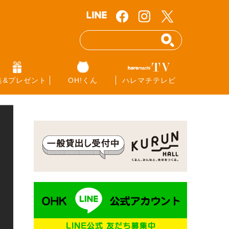
集&プレゼント
OH!くん
ハレマチテレビ