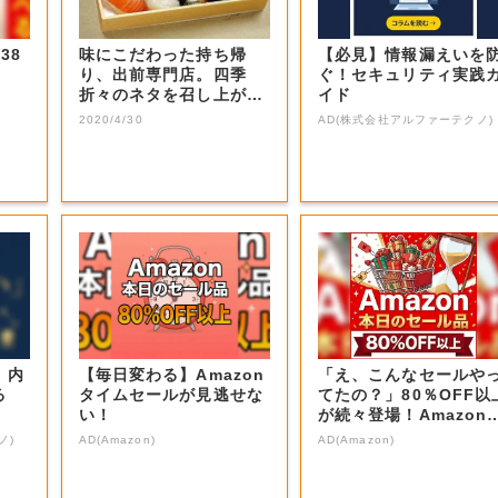
38
味にこだわった持ち帰
【必見】情報漏えいを
り、出前専門店。四季
ぐ！セキュリティ実践
折々のネタを召し上が
イド
れ。
2020/4/30
AD(株式会社アルファーテクノ)
】内
【毎日変わる】Amazon
「え、こんなセールや
る
タイムセールが見逃せな
てたの？」80％OFF以
い！
が続々登場！Amazon
本気が...
ノ)
AD(Amazon)
AD(Amazon)