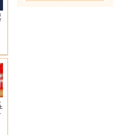
防
ガ
っ
上
の