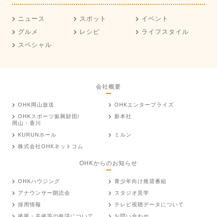
ニュース
スポット
イベント
グルメ
レシピ
ライフスタイル
スペシャル
会社概要
OHK岡山放送
OHKエンタープライズ
OHKスポーツ振興財団/
新本社
岡山・香川
KURUNホール
ミルン
株式会社OHKネットコム
OHKからのお知らせ
OHKハウジング
青少年向け推奨番組
アナウンサー朗読会
スタジオ見学
採用情報
テレビ視聴データについて
後援・共催等の申請について
お問い合わせ