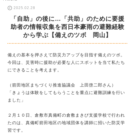
2025.02.28
「自助」の後に…「共助」のために要援
助者の情報収集を西日本豪雨の避難経験
から学ぶ【備えのツボ 岡山】
備えの基本を押さえて防災力アップを目指す備えのツボ。
今回は、災害時に援助が必要な人にスポットを当て私たち
にできることを考えます。
（箭田地区まちづくり推進協議会 上田啓二郎さん）
「きょうは体験をしてもらうことを重点に避難訓練を行い
ました」
２月１０日、倉敷市真備町の倉敷まきび支援学校で行われ
たのは、真備町箭田地区の地域団体を講師に招いた防災学
習です。