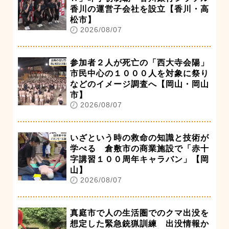
香川の運営子会社を設立【香川・高
松市】
2026/08/07
参加者２人が死亡の「西大寺会陽」
市民中心の１０００人を対象に祭り
などのイメージ調査へ【岡山・岡山
市】
2026/08/07
いざという時の救命の知識と技術が
学べる 倉敷市の商業施設で「赤十
字講習１００周年キャラバン」【岡
山】
2026/08/07
真庭市で人の生活圏でのクマ出没を
想定した緊急銃猟訓練 出没情報か