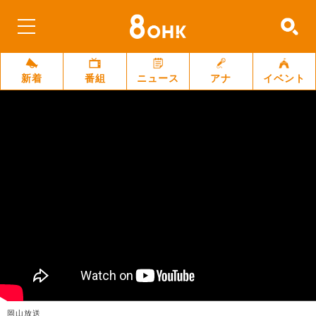
新着
番組
ニュース
アナ
イベント
岡山放送