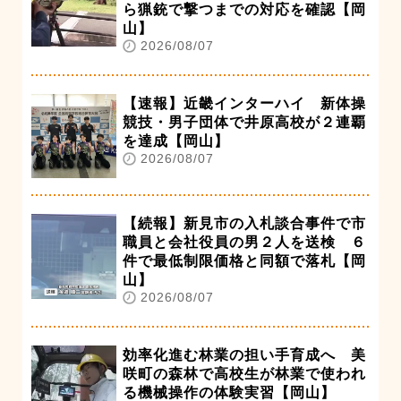
ら猟銃で撃つまでの対応を確認【岡
山】
2026/08/07
【速報】近畿インターハイ 新体操
競技・男子団体で井原高校が２連覇
を達成【岡山】
2026/08/07
【続報】新見市の入札談合事件で市
職員と会社役員の男２人を送検 ６
件で最低制限価格と同額で落札【岡
山】
2026/08/07
効率化進む林業の担い手育成へ 美
咲町の森林で高校生が林業で使われ
る機械操作の体験実習【岡山】