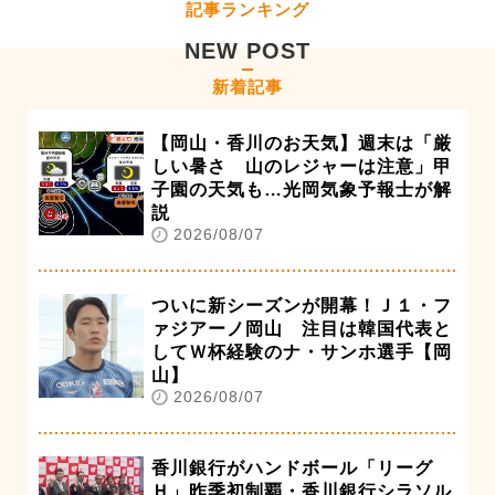
記事ランキング
NEW POST
新着記事
【岡山・香川のお天気】週末は「厳
しい暑さ 山のレジャーは注意」甲
子園の天気も…光岡気象予報士が解
説
2026/08/07
ついに新シーズンが開幕！Ｊ１・フ
ァジアーノ岡山 注目は韓国代表と
してＷ杯経験のナ・サンホ選手【岡
山】
2026/08/07
香川銀行がハンドボール「リーグ
Ｈ」昨季初制覇・香川銀行シラソル