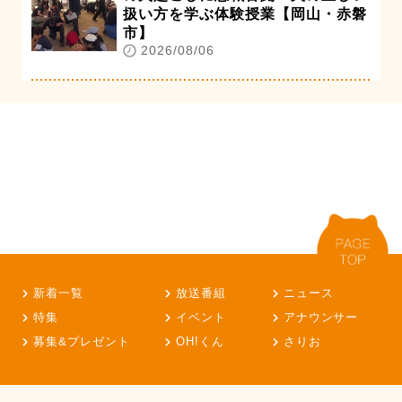
扱い方を学ぶ体験授業【岡山・赤磐
市】
2026/08/06
新着一覧
放送番組
ニュース
特集
イベント
アナウンサー
募集&プレゼント
OH!くん
さりお