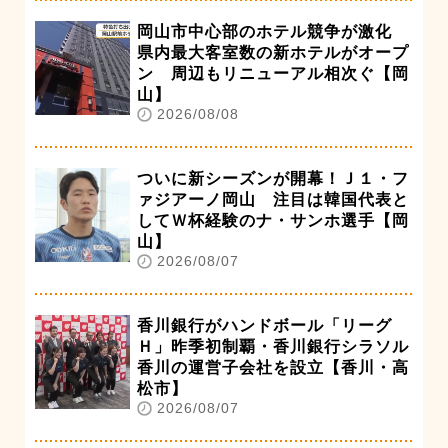
岡山市中心部のホテル競争が激化
県内最大客室数の新ホテルがオープ
ン 周辺もリニューアル相次ぐ【岡
山】
2026/08/08
ついに新シーズンが開幕！Ｊ１・フ
ァジアーノ岡山 注目は韓国代表と
してＷ杯経験のナ・サンホ選手【岡
山】
2026/08/07
香川銀行がハンドボール「リーグ
Ｈ」昨季初制覇・香川銀行シラソル
香川の運営子会社を設立【香川・高
松市】
2026/08/07