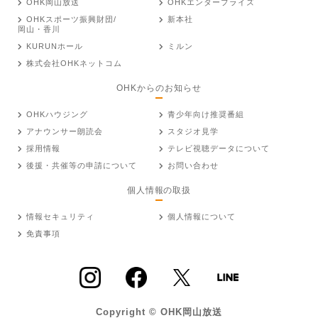
OHK岡山放送
OHKエンタープライズ
OHKスポーツ振興財団/
新本社
岡山・香川
KURUNホール
ミルン
株式会社OHKネットコム
OHKからのお知らせ
OHKハウジング
青少年向け推奨番組
アナウンサー朗読会
スタジオ見学
採用情報
テレビ視聴データについて
後援・共催等の申請について
お問い合わせ
個人情報の取扱
情報セキュリティ
個人情報について
免責事項
Copyright © OHK岡山放送