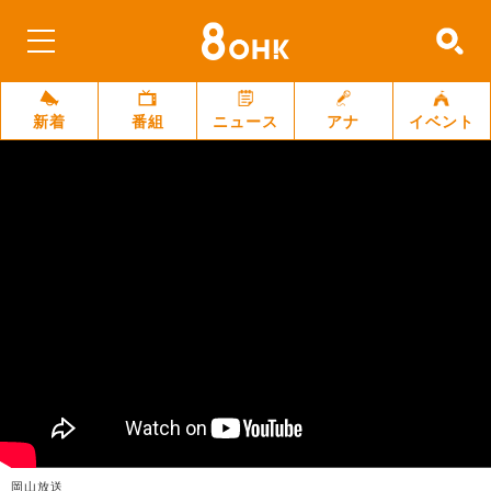
新着
番組
ニュース
アナ
イベント
岡山放送