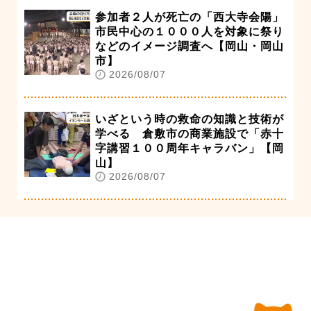
参加者２人が死亡の「西大寺会陽」
市民中心の１０００人を対象に祭り
などのイメージ調査へ【岡山・岡山
市】
2026/08/07
いざという時の救命の知識と技術が
学べる 倉敷市の商業施設で「赤十
字講習１００周年キャラバン」【岡
山】
2026/08/07