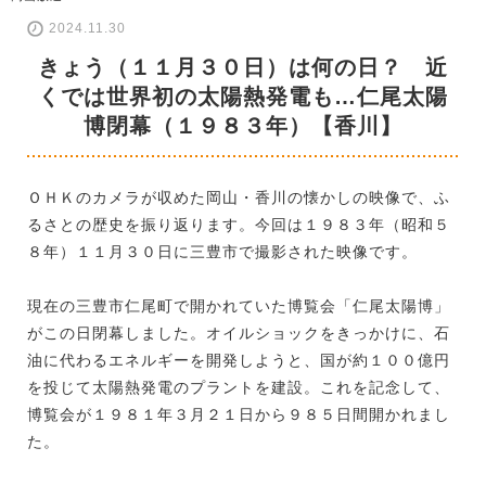
2024.11.30
きょう（１１月３０日）は何の日？ 近
くでは世界初の太陽熱発電も…仁尾太陽
博閉幕（１９８３年）【香川】
ＯＨＫのカメラが収めた岡山・香川の懐かしの映像で、ふ
るさとの歴史を振り返ります。今回は１９８３年（昭和５
８年）１１月３０日に三豊市で撮影された映像です。
現在の三豊市仁尾町で開かれていた博覧会「仁尾太陽博」
がこの日閉幕しました。オイルショックをきっかけに、石
油に代わるエネルギーを開発しようと、国が約１００億円
を投じて太陽熱発電のプラントを建設。これを記念して、
博覧会が１９８１年３月２１日から９８５日間開かれまし
た。