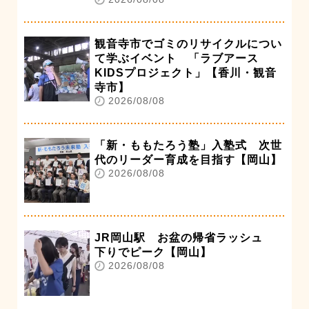
観音寺市でゴミのリサイクルについ
て学ぶイベント 「ラブアース
KIDSプロジェクト」【香川・観音
寺市】
2026/08/08
「新・ももたろう塾」入塾式 次世
代のリーダー育成を目指す【岡山】
2026/08/08
JR岡山駅 お盆の帰省ラッシュ
下りでピーク【岡山】
2026/08/08