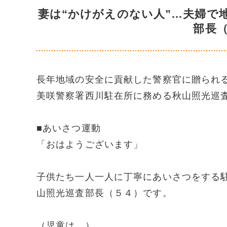
妻は“かけがえのない人”…夫婦で
部長
長年地域の安全に貢献した警察官に贈られ
美咲警察署西川駐在所に務める秋山照光巡
■あいさつ運動
「おはようございます」
子供たち一人一人に丁寧にあいさつをする
山照光巡査部長（５４）です。
（児童は…）