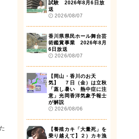
試験 2026年8月6日放
送
2026/08/07
香川県県民ホール舞台芸
術鑑賞事業 2026年8月
6日放送
2026/08/07
【岡山・香川のお天
気】 ７日（金）は立秋
「蒸し暑い 熱中症に注
意」光岡香洋気象予報士
が解説
2026/08/06
た
【養殖カキ「大量死」を
乗り越えて】２）カキ漁