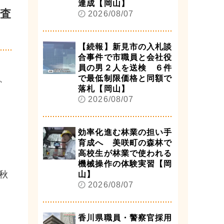
達成【岡山】
巡査
2026/08/07
【続報】新見市の入札談
合事件で市職員と会社役
員の男２人を送検 ６件
、
で最低制限価格と同額で
落札【岡山】
2026/08/07
効率化進む林業の担い手
育成へ 美咲町の森林で
高校生が林業で使われる
機械操作の体験実習【岡
秋
山】
2026/08/07
香川県職員・警察官採用