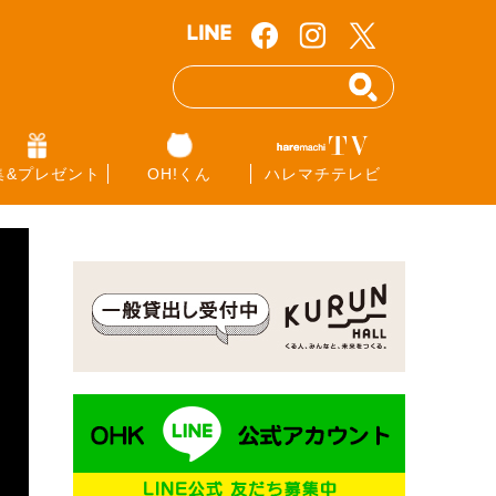
集&プレゼント
OH!くん
ハレマチテレビ