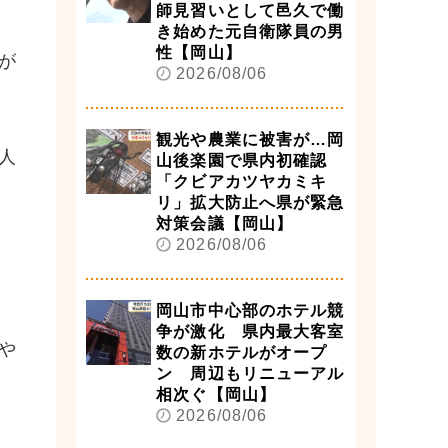
師見習いとして邑久で働
き始めた元自衛隊員の男
性【岡山】
が
2026/08/06
観光や農業に被害が…岡
人
山後楽園で県内初確認
「クビアカツヤカミキ
リ」拡大防止へ県が緊急
対策会議【岡山】
2026/08/06
岡山市中心部のホテル競
争が激化 県内最大客室
や
数の新ホテルがオープ
ン 周辺もリニューアル
相次ぐ【岡山】
2026/08/06