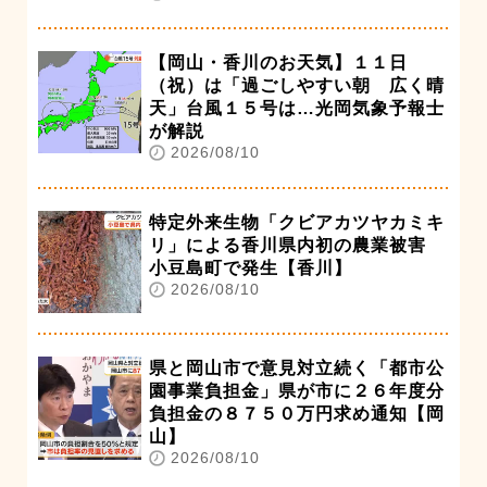
【岡山・香川のお天気】１１日
（祝）は「過ごしやすい朝 広く晴
天」台風１５号は…光岡気象予報士
が解説
2026/08/10
特定外来生物「クビアカツヤカミキ
リ」による香川県内初の農業被害
小豆島町で発生【香川】
2026/08/10
県と岡山市で意見対立続く「都市公
園事業負担金」県が市に２６年度分
負担金の８７５０万円求め通知【岡
山】
2026/08/10