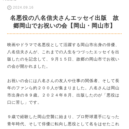
2024.09.16
名悪役の八名信夫さんエッセイ出版 故
郷岡山でお祝いの会【岡山・岡山市】
映画やドラマで名悪役として活躍する岡山市出身の俳優、
八名信夫さんが、これまでの人生をつづったエッセイを出
版したのを記念して、９月１５日、故郷の岡山市でお祝い
の会が開かれました。
お祝いの会には八名さんの友人や仕事の関係者、そして長
年のファンら約２００人が集まりました。八名さんは岡山
市出身の８９歳。２０２４年８月、出版したのが「悪役は
口に苦し」です。
９歳で経験した岡山空襲に始まり、プロ野球選手になった
青年時代、そして俳優に転向し悪役として名をはせたこれ