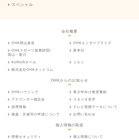
スペシャル
会社概要
OHK岡山放送
OHKエンタープライズ
OHKスポーツ振興財団/
新本社
岡山・香川
KURUNホール
ミルン
株式会社OHKネットコム
OHKからのお知らせ
OHKハウジング
青少年向け推奨番組
アナウンサー朗読会
スタジオ見学
採用情報
テレビ視聴データについて
後援・共催等の申請について
お問い合わせ
個人情報の取扱
情報セキュリティ
個人情報について