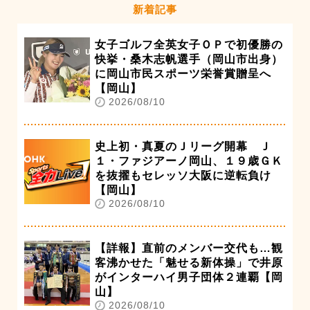
新着記事
女子ゴルフ全英女子ＯＰで初優勝の
快挙・桑木志帆選手（岡山市出身）
に岡山市民スポーツ栄誉賞贈呈へ
【岡山】
2026/08/10
史上初・真夏のＪリーグ開幕 Ｊ
１・ファジアーノ岡山、１９歳ＧＫ
を抜擢もセレッソ大阪に逆転負け
【岡山】
2026/08/10
【詳報】直前のメンバー交代も…観
客沸かせた「魅せる新体操」で井原
がインターハイ男子団体２連覇【岡
山】
2026/08/10