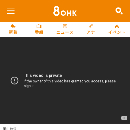
新着
番組
ニュース
アナ
イベント
岡山放送