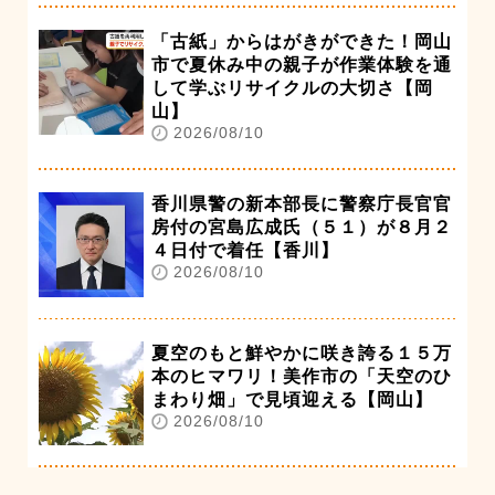
「古紙」からはがきができた！岡山
市で夏休み中の親子が作業体験を通
して学ぶリサイクルの大切さ【岡
山】
2026/08/10
香川県警の新本部長に警察庁長官官
房付の宮島広成氏（５１）が８月２
４日付で着任【香川】
2026/08/10
夏空のもと鮮やかに咲き誇る１５万
本のヒマワリ！美作市の「天空のひ
まわり畑」で見頃迎える【岡山】
2026/08/10