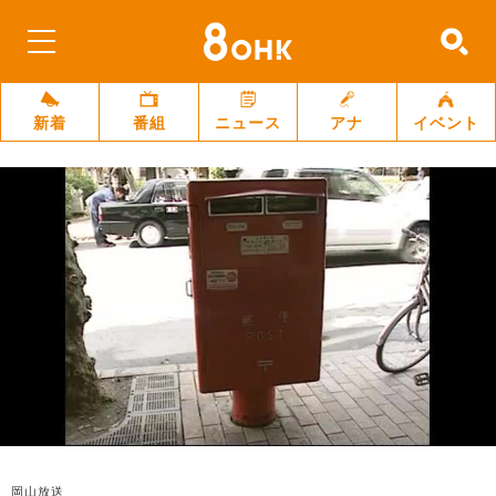
新着
番組
ニュース
アナ
イベント
岡山放送