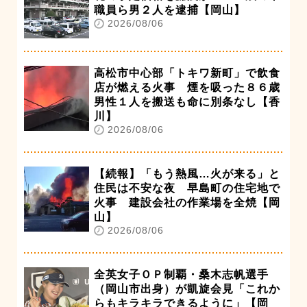
職員ら男２人を逮捕【岡山】
2026/08/06
高松市中心部「トキワ新町」で飲食
店が燃える火事 煙を吸った８６歳
男性１人を搬送も命に別条なし【香
川】
2026/08/06
【続報】「もう熱風…火が来る」と
住民は不安な夜 早島町の住宅地で
火事 建設会社の作業場を全焼【岡
山】
2026/08/06
全英女子ＯＰ制覇・桑木志帆選手
（岡山市出身）が凱旋会見「これか
らもキラキラできるように」【岡