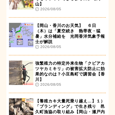
山】
2026/08/05
【岡山・香川のお天気】 ６日
（木）は「夏空続き 熱帯夜・猛
暑」水分補給を 光岡香洋気象予報
士が解説
2026/08/05
強繁殖力の特定外来生物「クビアカ
ツヤカミキリ」の被害拡大防止に効
果的なのは？小豆島町で講習会【香
川】
2026/08/05
【養殖カキ大量死乗り越え…】１）
「ブランディング」で生き残り 邑
久町漁協の取り組み【岡山・瀬戸内