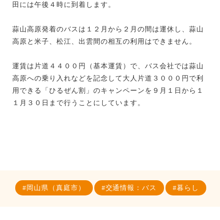
田には午後４時に到着します。
蒜山高原発着のバスは１２月から２月の間は運休し、蒜山
高原と米子、松江、出雲間の相互の利用はできません。
運賃は片道４４００円（基本運賃）で、バス会社では蒜山
高原への乗り入れなどを記念して大人片道３０００円で利
用できる「ひるぜん割」のキャンペーンを９月１日から１
１月３０日まで行うことにしています。
岡山県（真庭市）
交通情報：バス
暮らし