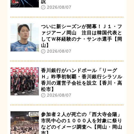
説
2026/08/07
ついに新シーズンが開幕！Ｊ１・フ
ァジアーノ岡山 注目は韓国代表と
してＷ杯経験のナ・サンホ選手【岡
山】
2026/08/07
香川銀行がハンドボール「リーグ
Ｈ」昨季初制覇・香川銀行シラソル
香川の運営子会社を設立【香川・高
松市】
2026/08/07
参加者２人が死亡の「西大寺会陽」
市民中心の１０００人を対象に祭り
などのイメージ調査へ【岡山・岡山
市】