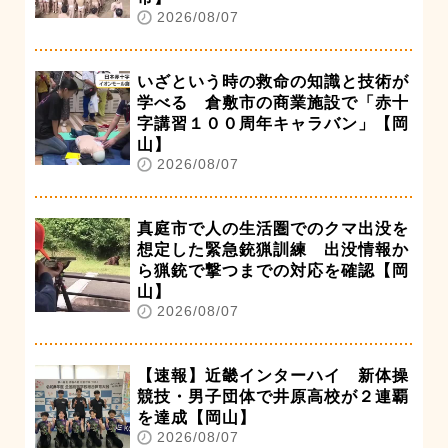
2026/08/07
いざという時の救命の知識と技術が
学べる 倉敷市の商業施設で「赤十
字講習１００周年キャラバン」【岡
山】
2026/08/07
真庭市で人の生活圏でのクマ出没を
想定した緊急銃猟訓練 出没情報か
ら猟銃で撃つまでの対応を確認【岡
山】
2026/08/07
【速報】近畿インターハイ 新体操
競技・男子団体で井原高校が２連覇
を達成【岡山】
2026/08/07