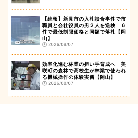
【続報】新見市の入札談合事件で市
職員と会社役員の男２人を送検 ６
件で最低制限価格と同額で落札【岡
山】
2026/08/07
効率化進む林業の担い手育成へ 美
咲町の森林で高校生が林業で使われ
る機械操作の体験実習【岡山】
2026/08/07