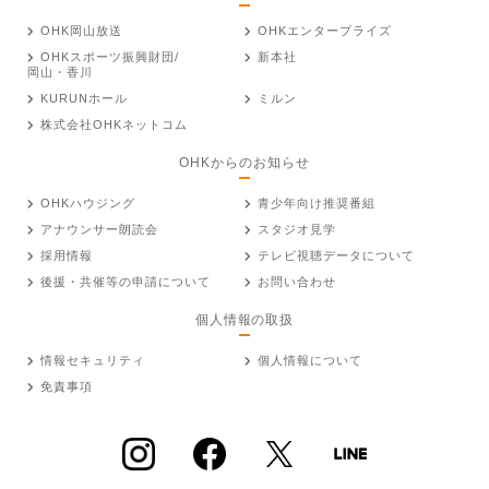
OHK岡山放送
OHKエンタープライズ
OHKスポーツ振興財団/
新本社
岡山・香川
KURUNホール
ミルン
株式会社OHKネットコム
OHKからのお知らせ
OHKハウジング
青少年向け推奨番組
アナウンサー朗読会
スタジオ見学
採用情報
テレビ視聴データについて
後援・共催等の申請について
お問い合わせ
個人情報の取扱
情報セキュリティ
個人情報について
免責事項