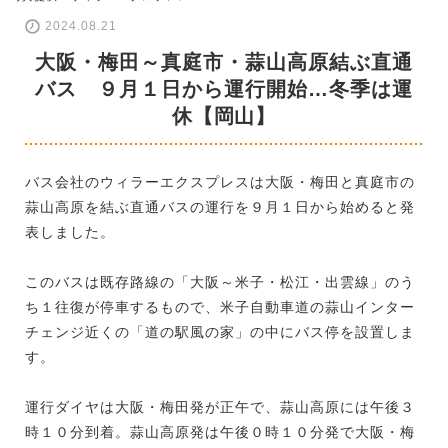
2024.08.21
大阪・梅田～真庭市・蒜山高原結ぶ直通
バス ９月１日から運行開始…冬季は運
休【岡山】
バス会社のウィラーエクスプレスは大阪・梅田と真庭市の
蒜山高原を結ぶ直通バスの運行を９月１日から始めると発
表しました。
このバスは既存路線の「大阪～米子・松江・出雲線」のう
ち１往復が停車するもので、米子自動車道の蒜山インター
チェンジ近くの「道の駅風の家」の中にバス停を設置しま
す。
運行ダイヤは大阪・梅田発が正午で、蒜山高原には午後３
時１０分到着。蒜山高原発は午後０時１０分発で大阪・梅