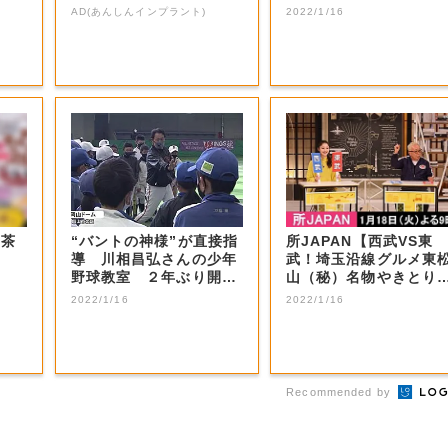
た歯の放置は...
止めた感想は…...
AD(あんしんインプラント)
2022/1/16
お茶
“バントの神様”が直接指
所JAPAN【西武VS東
導 川相昌弘さんの少年
武！埼玉沿線グルメ東
野球教室 ２年ぶり開催
山（秘）名物やきとり
【岡山・岡山...
秩父ホルモン...
2022/1/16
2022/1/16
Recommended by