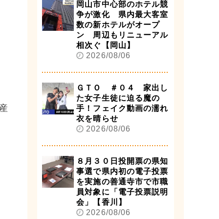
岡山市中心部のホテル競
争が激化 県内最大客室
数の新ホテルがオープ
ン 周辺もリニューアル
相次ぐ【岡山】
2026/08/06
ＧＴＯ ＃０４ 家出し
た女子生徒に迫る魔の
産
手！フェイク動画の濡れ
衣を晴らせ
2026/08/06
８月３０日投開票の県知
事選で県内初の電子投票
を実施の善通寺市で市職
員対象に「電子投票説明
会」【香川】
2026/08/06