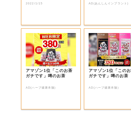
選手などの受け...
ント。65歳以...
2022/1/15
AD(あんしんインプラント)
アマゾン1位「このお茶
アマゾン1位「この
ガチです」噂のお茶
ガチです」噂のお茶
AD(ハーブ健康本舗)
AD(ハーブ健康本舗)