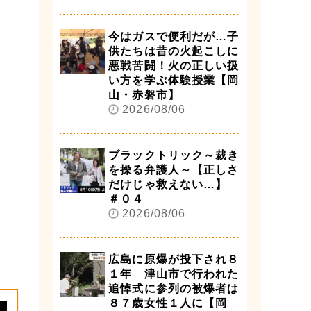
今はガスで便利だが…子
供たちは昔の火起こしに
悪戦苦闘！火の正しい扱
い方を学ぶ体験授業【岡
山・赤磐市】
2026/08/06
ブラックトリック～裁き
を操る弁護人～【正しさ
だけじゃ救えない…】
＃０４
2026/08/06
広島に原爆が投下され８
１年 津山市で行われた
追悼式に参列の被爆者は
８７歳女性１人に【岡