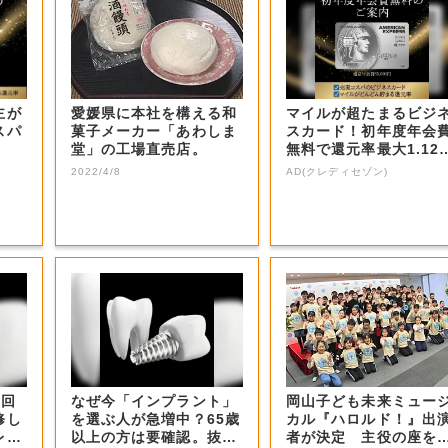
主が
愛媛県に本社を構える和
マイルが超たまるビジ
スパ
菓子メーカー「あわしま
スカード！初年度年会
堂」の工場直売店。
無料で還元率最大1.12
5%
2022/4/8
AD(クレディセゾン)
ト回
なぜ今「インプラント」
岡山子ども未来ミュー
修し
を選ぶ人が急増中？65歳
カル『ハロルド！』出
レゼ
以上の方は要確認。抜け
者が決定 主役の座を