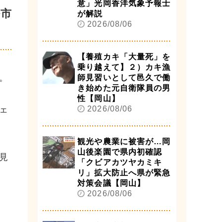
意」光岡香洋気象予報士
松市
が解説
2026/08/06
【養殖カキ「大量死」を
乗り越えて】２）カキ漁
。
師見習いとして邑久で働
き始めた元自衛隊員の男
性【岡山】
ェ
2026/08/06
観光や農業に被害が…岡
山後楽園で県内初確認
見
「クビアカツヤカミキ
リ」拡大防止へ県が緊急
対策会議【岡山】
2026/08/06