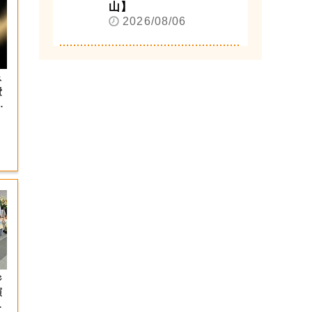
山】
2026/08/06
ネ
費
ジ
演
射