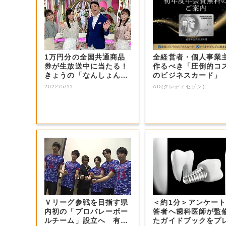
1万円分の全国共通商品
全経営者・個人事業
券が生放送中に当たる！
作るべき「圧倒的コ
きょうの「なんしょん？
のビジネスカード」
生電話クイズ」...
2022/5/11
AD(クレディセゾン)
Ｖリーグ参戦を目指す県
＜約1分＞アンケー
内初の「プロバレーボー
答者へ歯科医師が監
ルチーム」設立へ 有望
たガイドブックをプ