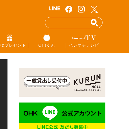
集&プレゼント
OH!くん
ハレマチテレビ