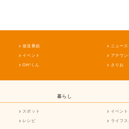
放送番組
ニュース
イベント
アナウン
OH!くん
さりお
暮らし
スポット
イベント
レシピ
ライフス