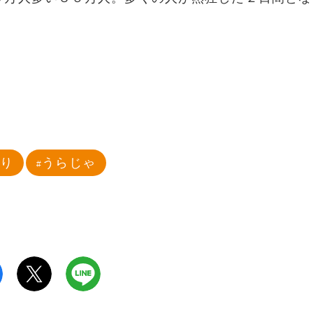
祭り
うらじゃ