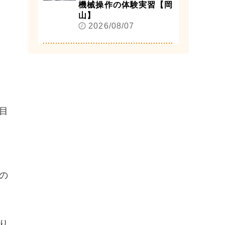
機械操作の体験実習【岡
山】
2026/08/07
目
の
り