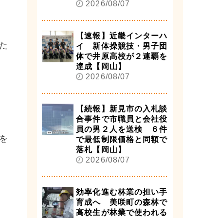
2026/08/07
【速報】近畿インターハ
た
イ 新体操競技・男子団
体で井原高校が２連覇を
達成【岡山】
2026/08/07
【続報】新見市の入札談
合事件で市職員と会社役
員の男２人を送検 ６件
を
で最低制限価格と同額で
落札【岡山】
2026/08/07
効率化進む林業の担い手
育成へ 美咲町の森林で
高校生が林業で使われる