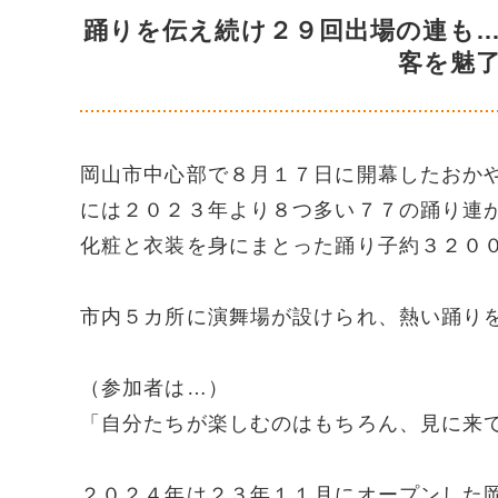
踊りを伝え続け２９回出場の連も
客を魅
岡山市中心部で８月１７日に開幕したおか
には２０２３年より８つ多い７７の踊り連
化粧と衣装を身にまとった踊り子約３２０
市内５カ所に演舞場が設けられ、熱い踊り
（参加者は…）
「自分たちが楽しむのはもちろん、見に来
２０２４年は２３年１１月にオープンした