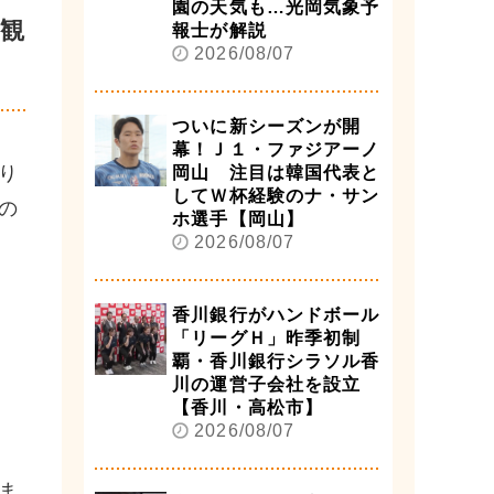
園の天気も…光岡気象予
観
報士が解説
2026/08/07
ついに新シーズンが開
幕！Ｊ１・ファジアーノ
り
岡山 注目は韓国代表と
してＷ杯経験のナ・サン
の
ホ選手【岡山】
2026/08/07
香川銀行がハンドボール
「リーグＨ」昨季初制
覇・香川銀行シラソル香
川の運営子会社を設立
【香川・高松市】
2026/08/07
ま