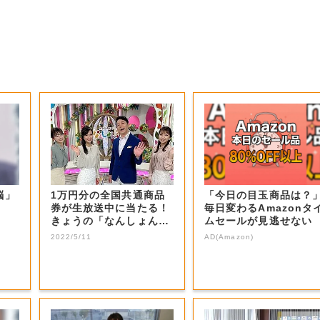
脳」
1万円分の全国共通商品
「今日の目玉商品は？
券が生放送中に当たる！
毎日変わるAmazonタ
きょうの「なんしょん？
ムセールが見逃せない
生電話クイズ」...
2022/5/11
AD(Amazon)