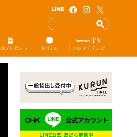
集&プレゼント
OH!くん
ハレマチテレビ