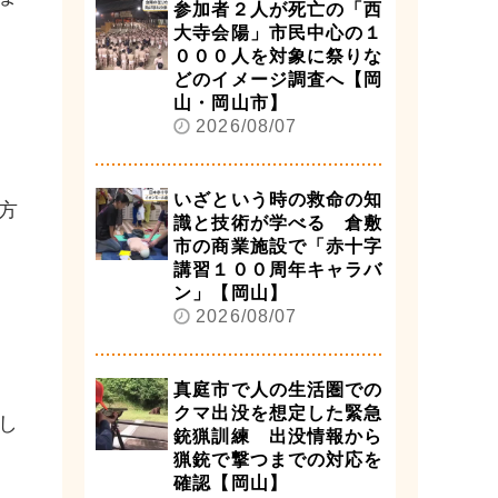
参加者２人が死亡の「西
大寺会陽」市民中心の１
０００人を対象に祭りな
どのイメージ調査へ【岡
山・岡山市】
2026/08/07
いざという時の救命の知
方
識と技術が学べる 倉敷
市の商業施設で「赤十字
講習１００周年キャラバ
ン」【岡山】
2026/08/07
真庭市で人の生活圏での
クマ出没を想定した緊急
し
銃猟訓練 出没情報から
猟銃で撃つまでの対応を
確認【岡山】