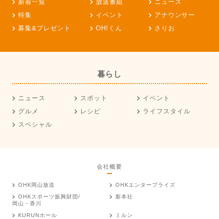
新着一覧
放送番組
ニュース
特集
イベント
アナウンサー
募集&プレゼント
OH!くん
さりお
暮らし
ニュース
スポット
イベント
グルメ
レシピ
ライフスタイル
スペシャル
会社概要
OHK岡山放送
OHKエンタープライズ
OHKスポーツ振興財団/
新本社
岡山・香川
KURUNホール
ミルン