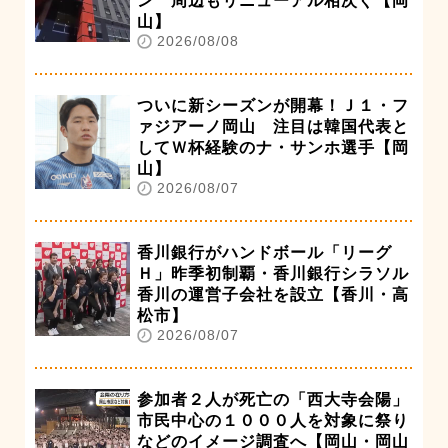
ン 周辺もリニューアル相次ぐ【岡
山】
2026/08/08
ついに新シーズンが開幕！Ｊ１・フ
ァジアーノ岡山 注目は韓国代表と
してＷ杯経験のナ・サンホ選手【岡
山】
2026/08/07
香川銀行がハンドボール「リーグ
Ｈ」昨季初制覇・香川銀行シラソル
香川の運営子会社を設立【香川・高
松市】
2026/08/07
参加者２人が死亡の「西大寺会陽」
市民中心の１０００人を対象に祭り
などのイメージ調査へ【岡山・岡山