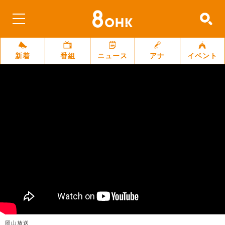
新着
番組
ニュース
アナ
イベント
岡山放送