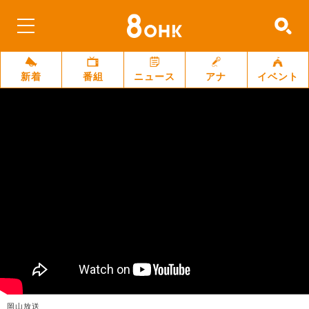
新着
番組
ニュース
アナ
イベント
岡山放送