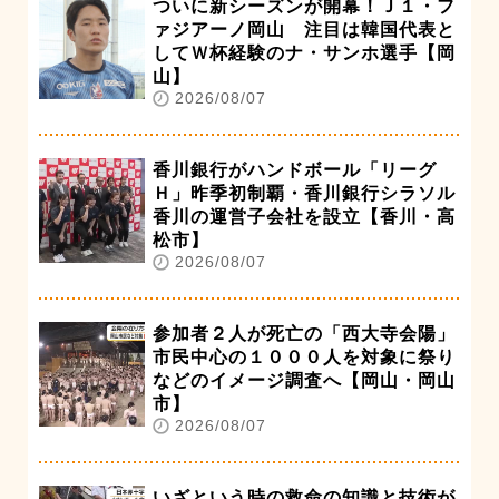
ついに新シーズンが開幕！Ｊ１・フ
ァジアーノ岡山 注目は韓国代表と
してＷ杯経験のナ・サンホ選手【岡
山】
2026/08/07
香川銀行がハンドボール「リーグ
Ｈ」昨季初制覇・香川銀行シラソル
香川の運営子会社を設立【香川・高
松市】
2026/08/07
参加者２人が死亡の「西大寺会陽」
市民中心の１０００人を対象に祭り
などのイメージ調査へ【岡山・岡山
市】
2026/08/07
いざという時の救命の知識と技術が