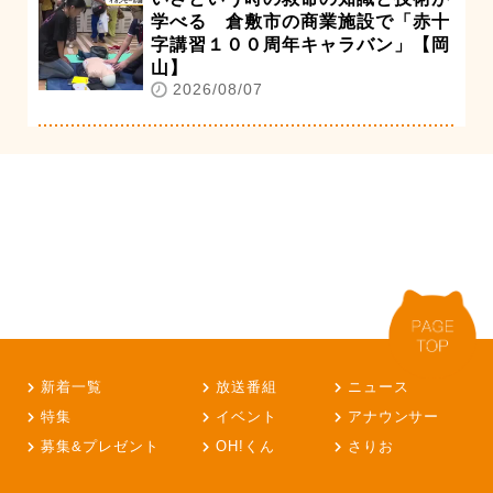
学べる 倉敷市の商業施設で「赤十
字講習１００周年キャラバン」【岡
山】
2026/08/07
新着一覧
放送番組
ニュース
特集
イベント
アナウンサー
募集&プレゼント
OH!くん
さりお