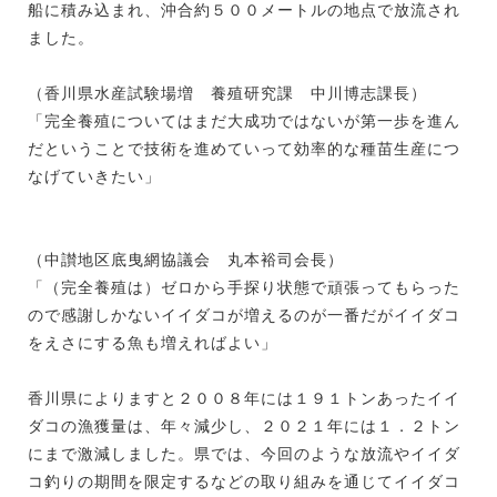
船に積み込まれ、沖合約５００メートルの地点で放流され
ました。
（香川県水産試験場増 養殖研究課 中川博志課長）
「完全養殖についてはまだ大成功ではないが第一歩を進ん
だということで技術を進めていって効率的な種苗生産につ
なげていきたい」
（中讃地区底曳網協議会 丸本裕司会長）
「（完全養殖は）ゼロから手探り状態で頑張ってもらった
ので感謝しかないイイダコが増えるのが一番だがイイダコ
をえさにする魚も増えればよい」
香川県によりますと２００８年には１９１トンあったイイ
ダコの漁獲量は、年々減少し、２０２１年には１．２トン
にまで激減しました。県では、今回のような放流やイイダ
コ釣りの期間を限定するなどの取り組みを通じてイイダコ